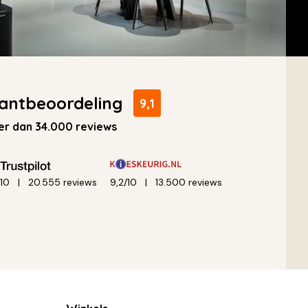
antbeoordeling
9,1
r dan 34.000 reviews
/10
20.555 reviews
9,2/10
13.500 reviews