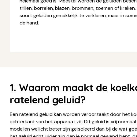
helemaal goed is. Meestal worden de geluiden beschre
trillen, borrelen, blazen, brommen, zoemen of kraken.
soort geluiden gemakkelijk te verklaren, maar in som
de hand.
1. Waarom maakt de koelk
ratelend geluid?
Een ratelend geluid kan worden veroorzaakt door het k
achterkant van het apparaat zit. Dit geluid is vrij normaal
modellen wellicht beter zijn geïsoleerd dan bij de wat 
het geluid echt luider zijn dan je normaal gewend bent, da