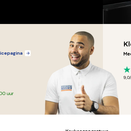
Kl
icepagina
Mee
9,0
:00 uur