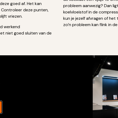
 deze goed af. Het kan
probleem aanwezig? Dan ligt 
d. Controleer deze punten,
koelvloeistof in de compresso
jft vriezen.
kun je jezelf afvragen of het
zo’n probleem kan flink in de
oed werkend
t niet goed sluiten van de
s