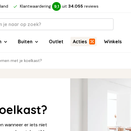
rland
Klantwaardering
uit
34.055
reviews
9,1
n
Buiten
Outlet
Acties
Winkels
emen met je koelkast?
oelkast?
 wanneer er iets niet