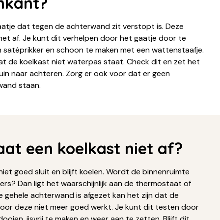
nkant?
aatje dat tegen de achterwand zit verstopt is. Deze
et af. Je kunt dit verhelpen door het gaatje door te
n satéprikker en schoon te maken met een wattenstaafje.
at de koelkast niet waterpas staat. Check dit en zet het
uin naar achteren. Zorg er ook voor dat er geen
wand staan.
at een koelkast niet af?
niet goed sluit en blijft koelen. Wordt de binnenruimte
rs? Dan ligt het waarschijnlijk aan de thermostaat of
de gehele achterwand is afgezet kan het zijn dat de
or deze niet meer goed werkt. Je kunt dit testen door
ooien, ijsvrij te maken en weer aan te zetten. Blijft dit