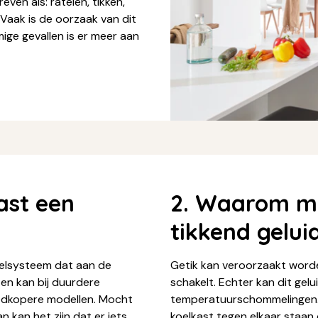
ven als: ratelen, tikken,
 Vaak is de oorzaak van dit
mige gevallen is er meer aan
ast een
2. Waarom ma
tikkend gelui
oelsysteem dat aan de
Getik kan veroorzaakt word
 en kan bij duurdere
schakelt. Echter kan dit ge
goedkopere modellen. Mocht
temperatuurschommelingen. O
n kan het zijn dat er iets
koelkast tegen elkaar staan 