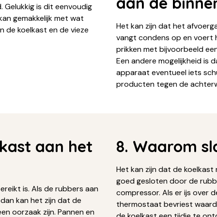
aan de binne
. Gelukkig is dit eenvoudig
 kan gemakkelijk met wat
Het kan zijn dat het afvoerg
n de koelkast en de vieze
vangt condens op en voert h
prikken met bijvoorbeeld ee
Een andere mogelijkheid is d
apparaat eventueel iets sch
producten tegen de achter
lkast aan het
8. Waarom sla
Het kan zijn dat de koelkast 
goed gesloten door de rubbe
reikt is. Als de rubbers aan
compressor. Als er ijs over 
 dan kan het zijn dat de
thermostaat bevriest waardo
een oorzaak zijn. Pannen en
de koelkast een tijdje te ontd