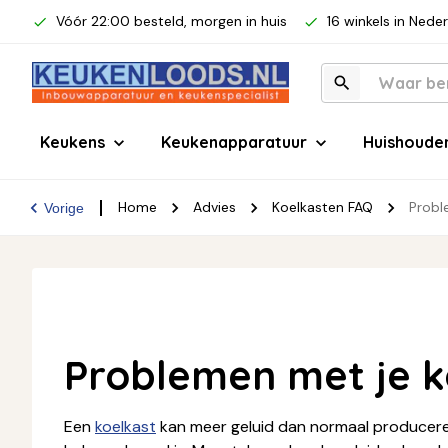
Vóór 22:00 besteld, morgen in huis
16 winkels in Nede
Keukens
Keukenapparatuur
Huishoude
Home
Advies
Koelkasten FAQ
Probl
Vorige
Problemen met je k
Een
koelkast
kan meer geluid dan normaal produceren