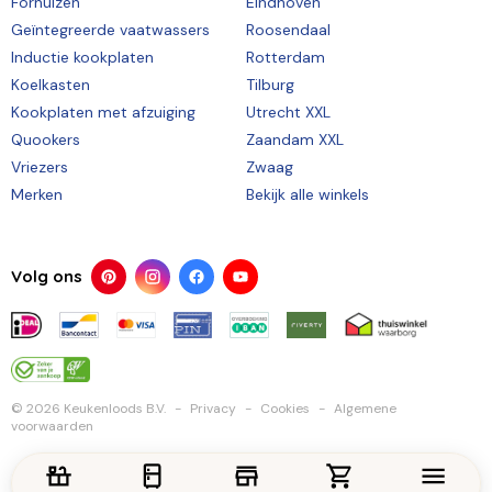
Fornuizen
Eindhoven
Geïntegreerde vaatwassers
Roosendaal
Inductie kookplaten
Rotterdam
Koelkasten
Tilburg
Kookplaten met afzuiging
Utrecht XXL
Quookers
Zaandam XXL
Vriezers
Zwaag
Merken
Bekijk alle winkels
Volg ons
© 2026 Keukenloods B.V.
Privacy
Cookies
Algemene
voorwaarden