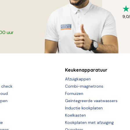
9,0
:00 uur
Keukenapparatuur
Afzuigkappen
e check
Combi-magnetrons
houd
Fornuizen
rpen
Geïntegreerde vaatwassers
Inductie kookplaten
Koelkasten
ie
Kookplaten met afzuiging
ingen
Quookers