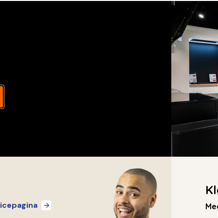
s
Kl
icepagina
Mee