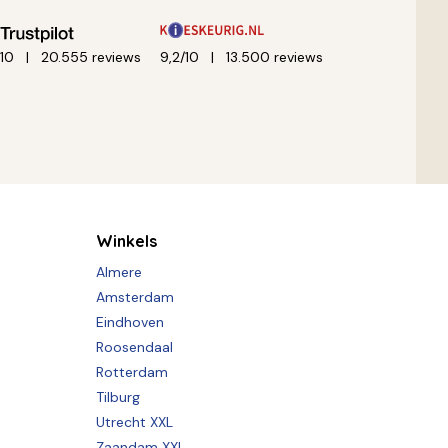
/10
20.555 reviews
9,2/10
13.500 reviews
Winkels
Almere
Amsterdam
Eindhoven
Roosendaal
Rotterdam
Tilburg
Utrecht XXL
Zaandam XXL