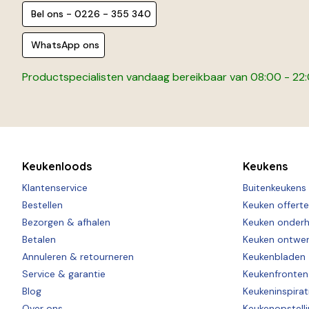
Bel ons - 0226 - 355 340
WhatsApp ons
Productspecialisten vandaag bereikbaar van 08:00 - 22
Keukenloods
Keukens
Klantenservice
Buitenkeukens
Bestellen
Keuken offert
Bezorgen & afhalen
Keuken onder
Betalen
Keuken ontwe
Annuleren & retourneren
Keukenbladen
Service & garantie
Keukenfronten
Blog
Keukeninspirat
Over ons
Keukenopstell