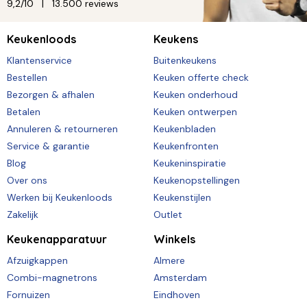
9,2/10
13.500 reviews
Keukenloods
Keukens
Klantenservice
Buitenkeukens
Bestellen
Keuken offerte check
Bezorgen & afhalen
Keuken onderhoud
Betalen
Keuken ontwerpen
Annuleren & retourneren
Keukenbladen
Service & garantie
Keukenfronten
Blog
Keukeninspiratie
Over ons
Keukenopstellingen
Werken bij Keukenloods
Keukenstijlen
Zakelijk
Outlet
Keukenapparatuur
Winkels
Afzuigkappen
Almere
Combi-magnetrons
Amsterdam
Fornuizen
Eindhoven