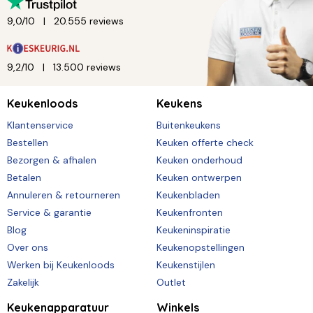
9,0/10
20.555 reviews
9,2/10
13.500 reviews
Keukenloods
Keukens
Klantenservice
Buitenkeukens
Bestellen
Keuken offerte check
Bezorgen & afhalen
Keuken onderhoud
Betalen
Keuken ontwerpen
Annuleren & retourneren
Keukenbladen
Service & garantie
Keukenfronten
Blog
Keukeninspiratie
Over ons
Keukenopstellingen
Werken bij Keukenloods
Keukenstijlen
Zakelijk
Outlet
Keukenapparatuur
Winkels