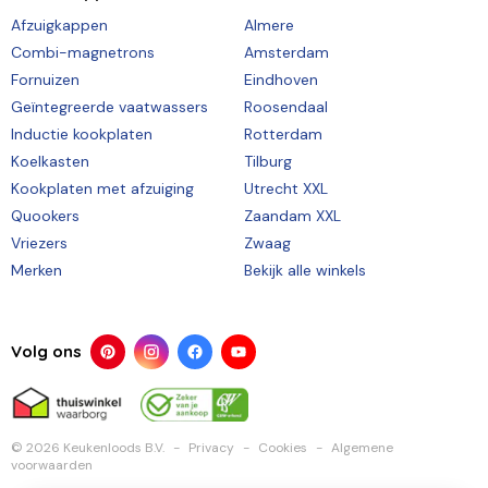
Afzuigkappen
Almere
Combi-magnetrons
Amsterdam
Fornuizen
Eindhoven
Geïntegreerde vaatwassers
Roosendaal
Inductie kookplaten
Rotterdam
Koelkasten
Tilburg
Kookplaten met afzuiging
Utrecht XXL
Quookers
Zaandam XXL
Vriezers
Zwaag
Merken
Bekijk alle winkels
Volg ons
© 2026 Keukenloods B.V.
Privacy
Cookies
Algemene
voorwaarden