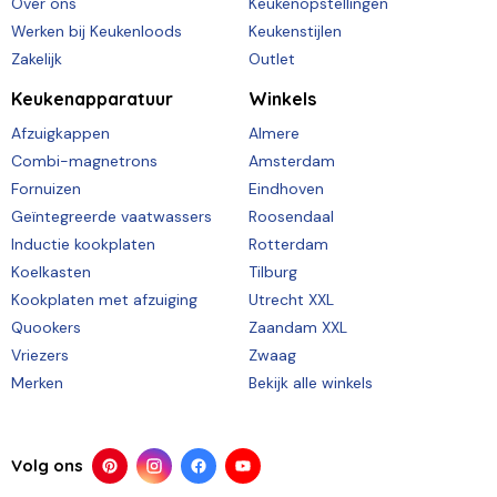
Over ons
Keukenopstellingen
Werken bij Keukenloods
Keukenstijlen
Zakelijk
Outlet
Keukenapparatuur
Winkels
Afzuigkappen
Almere
Combi-magnetrons
Amsterdam
Fornuizen
Eindhoven
Geïntegreerde vaatwassers
Roosendaal
Inductie kookplaten
Rotterdam
Koelkasten
Tilburg
Kookplaten met afzuiging
Utrecht XXL
Quookers
Zaandam XXL
Vriezers
Zwaag
Merken
Bekijk alle winkels
Volg ons