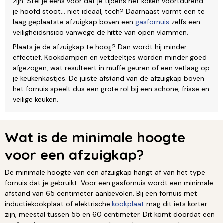
zijn. Stel je eens voor dat je tijdens het koken voortdurend
je hoofd stoot… niet ideaal, toch? Daarnaast vormt een te
laag geplaatste afzuigkap boven een
gasfornuis
zelfs een
veiligheidsrisico vanwege de hitte van open vlammen.
Plaats je de afzuigkap te hoog? Dan wordt hij minder
effectief. Kookdampen en vetdeeltjes worden minder goed
afgezogen, wat resulteert in muffe geuren of een vetlaag op
je keukenkastjes. De juiste afstand van de afzuigkap boven
het fornuis speelt dus een grote rol bij een schone, frisse en
veilige keuken.
Wat is de minimale hoogte
voor een afzuigkap?
De minimale hoogte van een afzuigkap hangt af van het type
fornuis dat je gebruikt. Voor een gasfornuis wordt een minimale
afstand van 65 centimeter aanbevolen. Bij een fornuis met
inductiekookplaat of elektrische
kookplaat
mag dit iets korter
zijn, meestal tussen 55 en 60 centimeter. Dit komt doordat een