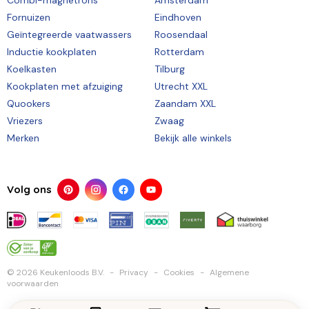
Combi-magnetrons
Amsterdam
Fornuizen
Eindhoven
Geïntegreerde vaatwassers
Roosendaal
Inductie kookplaten
Rotterdam
Koelkasten
Tilburg
Kookplaten met afzuiging
Utrecht XXL
Quookers
Zaandam XXL
Vriezers
Zwaag
Merken
Bekijk alle winkels
Volg ons
© 2026 Keukenloods B.V.
Privacy
Cookies
Algemene
voorwaarden