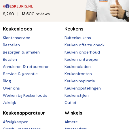
9,2/10
13.500 reviews
Keukenloods
Keukens
Klantenservice
Buitenkeukens
Bestellen
Keuken offerte check
Bezorgen & afhalen
Keuken onderhoud
Betalen
Keuken ontwerpen
Annuleren & retourneren
Keukenbladen
Service & garantie
Keukenfronten
Blog
Keukeninspiratie
Over ons
Keukenopstellingen
Werken bij Keukenloods
Keukenstijlen
Zakelijk
Outlet
Keukenapparatuur
Winkels
Afzuigkappen
Almere