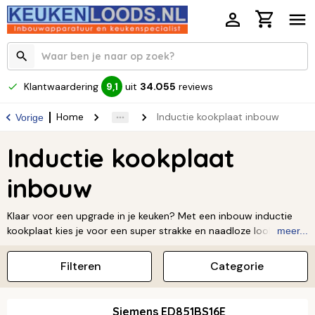
Klantwaardering
uit
34.055
reviews
9,1
Home
Inductie kookplaat inbouw
Vorige
Inductie kookplaat
inbouw
Klaar voor een upgrade in je keuken? Met een inbouw inductie
kookplaat kies je voor een super strakke en naadloze look. Je
meer...
geniet van alle voordelen van inductie koken, zoals de snelheid
en veiligheid, maar dan met een prachtig design. Benieuwd naar
Filteren
Categorie
de mogelijkheden? Ontdek bij Keukenloods het uitgebreide
assortiment en vind de perfecte match voor jouw keuken.
Siemens ED851BS16E