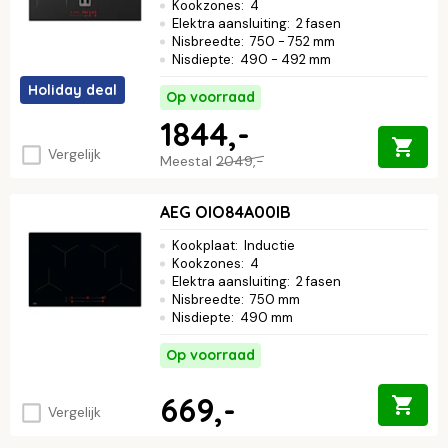
Kookzones
:
4
Elektra aansluiting
:
2 fasen
Nisbreedte
:
750 - 752 mm
Nisdiepte
:
490 - 492 mm
Holiday deal
Op voorraad
1844,-
Vergelijk
Meestal
2049,-
AEG OIO84A00IB
Kookplaat
:
Inductie
Kookzones
:
4
Elektra aansluiting
:
2 fasen
Nisbreedte
:
750 mm
Nisdiepte
:
490 mm
Op voorraad
669,-
Vergelijk