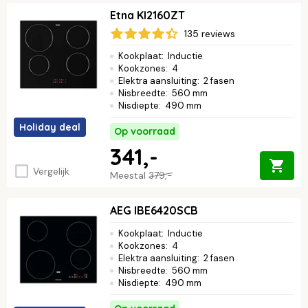
Etna KI2160ZT
135 reviews
Kookplaat
:
Inductie
Kookzones
:
4
Elektra aansluiting
:
2 fasen
Nisbreedte
:
560 mm
Nisdiepte
:
490 mm
Holiday deal
Op voorraad
341,-
Vergelijk
Meestal
379,-
AEG IBE6420SCB
Kookplaat
:
Inductie
Kookzones
:
4
Elektra aansluiting
:
2 fasen
Nisbreedte
:
560 mm
Nisdiepte
:
490 mm