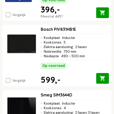
Op voorraad
396,-
Vergelijk
Meestal
421,-
Bosch PIV831HB1E
Kookplaat
:
Inductie
Kookzones
:
5
Elektra aansluiting
:
2 fasen
Nisbreedte
:
750 mm
Nisdiepte
:
490 - 500 mm
Op voorraad
599,-
Vergelijk
Smeg SIM3644D
Kookplaat
:
Inductie
Kookzones
:
4
Elektra aansluiting
:
2 fasen, 3 fasen