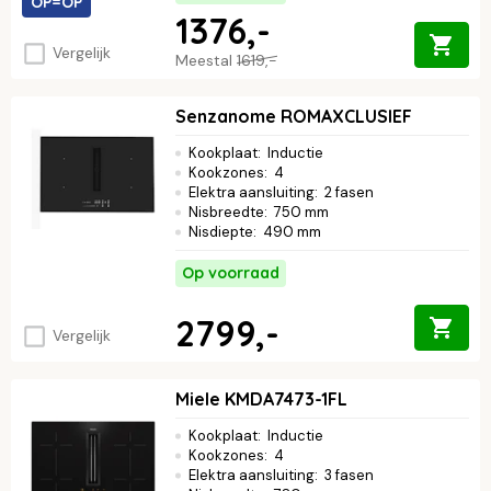
OP=OP
1376,-
Vergelijk
Meestal
1619,-
Senzanome ROMAXCLUSIEF
Kookplaat
:
Inductie
Kookzones
:
4
Elektra aansluiting
:
2 fasen
Nisbreedte
:
750 mm
Nisdiepte
:
490 mm
Op voorraad
2799,-
Vergelijk
Miele KMDA7473-1FL
Kookplaat
:
Inductie
Kookzones
:
4
Elektra aansluiting
:
3 fasen