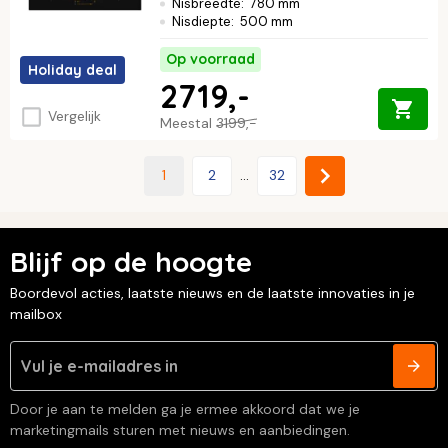
Nisbreedte
:
780 mm
Nisdiepte
:
500 mm
Op voorraad
Holiday deal
2719,-
Vergelijk
Meestal
3199,-
1
2
...
32
Blijf op de hoogte
Boordevol acties, laatste nieuws en de laatste innovaties in je
mailbox
Door je aan te melden ga je ermee akkoord dat we je
marketingmails sturen met nieuws en aanbiedingen.