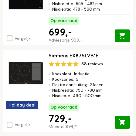
Nisbreedte
:
555 - 482 mm
Nisdiepte
:
478 - 560 mm
Op voorraad
699,-
Vergelijk
Adviesprijs
999,-
Siemens EX875LVB1E
88 reviews
Kookplaat
:
Inductie
Kookzones
:
5
Elektra aansluiting
:
2 fasen
Nisbreedte
:
750 - 780 mm
Nisdiepte
:
490 - 500 mm
Holiday deal
Op voorraad
729,-
Vergelijk
Meestal
879,-