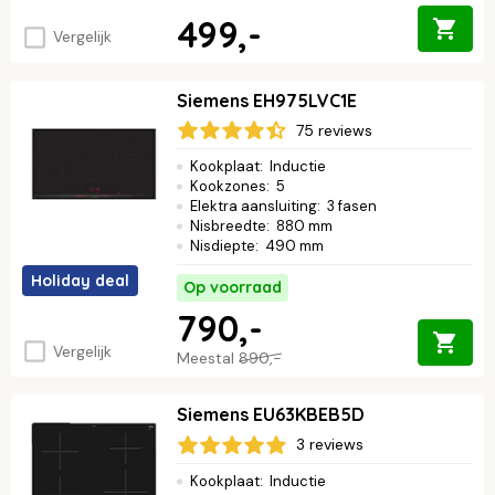
499,-
Vergelijk
Siemens EH975LVC1E
75 reviews
Kookplaat
:
Inductie
Kookzones
:
5
Elektra aansluiting
:
3 fasen
Nisbreedte
:
880 mm
Nisdiepte
:
490 mm
Holiday deal
Op voorraad
790,-
Vergelijk
Meestal
890,-
Siemens EU63KBEB5D
3 reviews
Kookplaat
:
Inductie