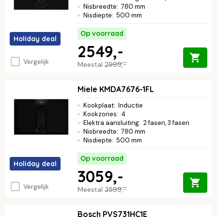
Nisbreedte
:
780 mm
Nisdiepte
:
500 mm
Op voorraad
Holiday deal
2549,-
Vergelijk
Meestal
2999,-
Miele KMDA7676-1FL
Kookplaat
:
Inductie
Kookzones
:
4
Elektra aansluiting
:
2 fasen, 3 fasen
Nisbreedte
:
780 mm
Nisdiepte
:
500 mm
Op voorraad
Holiday deal
3059,-
Vergelijk
Meestal
3599,-
Bosch PVS731HC1E