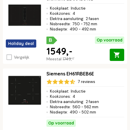
Kookplaat
:
Inductie
Kookzones
:
4
Elektra aansluiting
:
2 fasen
Nisbreedte
:
750 - 752 mm
Nisdiepte
:
490 - 492 mm
Op voorraad
B
Holiday deal
1549,-
Vergelijk
Meestal
1749,-
Siemens EH61RBEB6E
7 reviews
Kookplaat
:
Inductie
Kookzones
:
4
Elektra aansluiting
:
2 fasen
Nisbreedte
:
560 - 562 mm
Nisdiepte
:
490 - 502 mm
Op voorraad