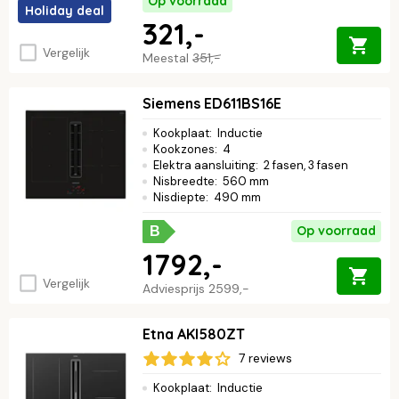
Op voorraad
Holiday deal
321,-
Vergelijk
Meestal
351,-
Siemens ED611BS16E
Kookplaat
:
Inductie
Kookzones
:
4
Elektra aansluiting
:
2 fasen, 3 fasen
Nisbreedte
:
560 mm
Nisdiepte
:
490 mm
Op voorraad
B
1792,-
Vergelijk
Adviesprijs
2599,-
Etna AKI580ZT
7 reviews
Kookplaat
:
Inductie