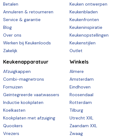
Betalen
Keuken ontwerpen
Annuleren & retourneren
Keukenbladen
Service & garantie
Keukenfronten
Blog
Keukeninspiratie
Over ons
Keukenopstellingen
Werken bij Keukenloods
Keukenstijlen
Zakelijk
Outlet
Keukenapparatuur
Winkels
Afzuigkappen
Almere
Combi-magnetrons
Amsterdam
Fornuizen
Eindhoven
Geïntegreerde vaatwassers
Roosendaal
Inductie kookplaten
Rotterdam
Koelkasten
Tilburg
Kookplaten met afzuiging
Utrecht XXL
Quookers
Zaandam XXL
Vriezers
Zwaag