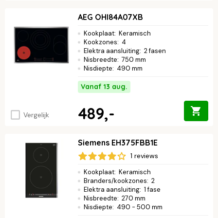
AEG OHI84A07XB
Kookplaat
:
Keramisch
Kookzones
:
4
Elektra aansluiting
:
2 fasen
Nisbreedte
:
750 mm
Nisdiepte
:
490 mm
Vanaf 13 aug.
489,-
Vergelijk
Siemens EH375FBB1E
1 reviews
Kookplaat
:
Keramisch
Branders/kookzones
:
2
Elektra aansluiting
:
1 fase
Nisbreedte
:
270 mm
Nisdiepte
:
490 - 500 mm