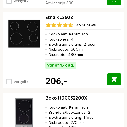
Vergelijk
Adviesprijs
399,-
Etna KC260ZT
35 reviews
Kookplaat
:
Keramisch
Kookzones
:
4
Elektra aansluiting
:
2 fasen
Nisbreedte
:
560 mm
Nisdiepte
:
490 mm
Vanaf 13 aug.
206,-
Vergelijk
Beko HDCC32200X
Kookplaat
:
Keramisch
Branders/kookzones
:
2
Elektra aansluiting
:
1 fase
Nisbreedte
:
270 mm