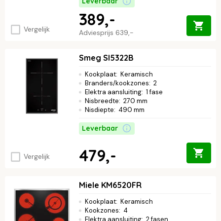
Leverbaar
389,-
Vergelijk
Adviesprijs
639,-
Smeg SI5322B
Kookplaat
:
Keramisch
Branders/kookzones
:
2
Elektra aansluiting
:
1 fase
Nisbreedte
:
270 mm
Nisdiepte
:
490 mm
Leverbaar
479,-
Vergelijk
Miele KM6520FR
Kookplaat
:
Keramisch
Kookzones
:
4
Elektra aansluiting
:
2 fasen