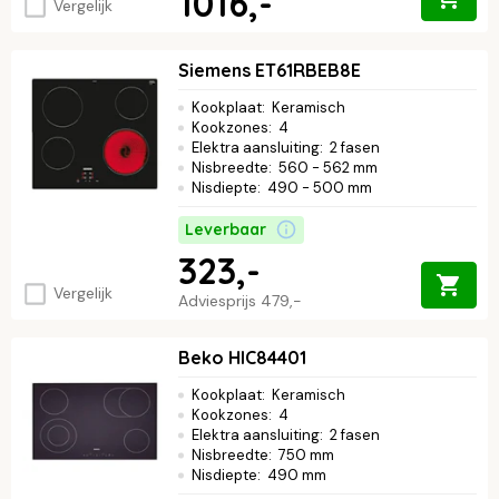
1016,-
Vergelijk
Siemens ET61RBEB8E
Kookplaat
:
Keramisch
Kookzones
:
4
Elektra aansluiting
:
2 fasen
Nisbreedte
:
560 - 562 mm
Nisdiepte
:
490 - 500 mm
Leverbaar
323,-
Vergelijk
Adviesprijs
479,-
Beko HIC84401
Kookplaat
:
Keramisch
Kookzones
:
4
Elektra aansluiting
:
2 fasen
Nisbreedte
:
750 mm
Nisdiepte
:
490 mm