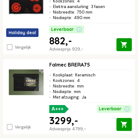
Kookzones
:
4
Elektra aansluiting
:
3 fasen
Nisbreedte
:
750 mm
Nisdiepte
:
490 mm
Leverbaar
Holiday deal
882,-
Vergelijk
Adviesprijs
929,-
Falmec BRERA75
Kookplaat
:
Keramisch
Kookzones
:
4
Nisbreedte
:
mm
Nisdiepte
:
mm
Met afzuiging
:
Ja
Leverbaar
A+++
3299,-
Vergelijk
Adviesprijs
4799,-