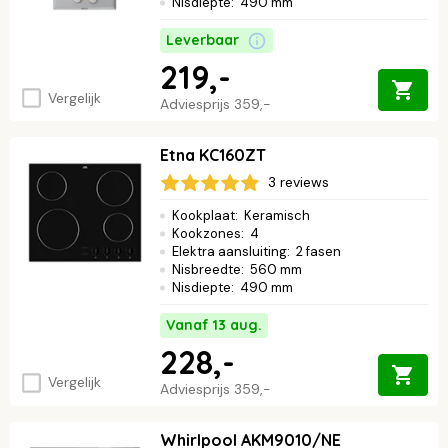
Nisdiepte
:
490 mm
Leverbaar
219,-
Vergelijk
Adviesprijs
359,-
Etna KC160ZT
3 reviews
Kookplaat
:
Keramisch
Kookzones
:
4
Elektra aansluiting
:
2 fasen
Nisbreedte
:
560 mm
Nisdiepte
:
490 mm
Vanaf 13 aug.
228,-
Vergelijk
Adviesprijs
359,-
Whirlpool AKM9010/NE