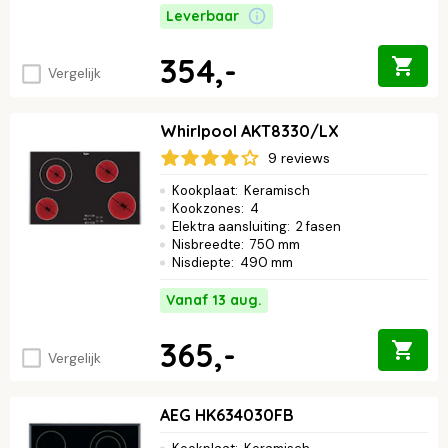
Leverbaar
354,-
Vergelijk
Whirlpool AKT8330/LX
9 reviews
Kookplaat
:
Keramisch
Kookzones
:
4
Elektra aansluiting
:
2 fasen
Nisbreedte
:
750 mm
Nisdiepte
:
490 mm
Vanaf 13 aug.
365,-
Vergelijk
AEG HK634030FB