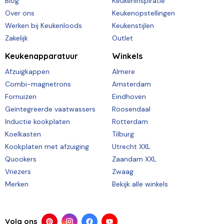
Blog
Keukeninspiratie
Over ons
Keukenopstellingen
Werken bij Keukenloods
Keukenstijlen
Zakelijk
Outlet
Keukenapparatuur
Winkels
Afzuigkappen
Almere
Combi-magnetrons
Amsterdam
Fornuizen
Eindhoven
Geïntegreerde vaatwassers
Roosendaal
Inductie kookplaten
Rotterdam
Koelkasten
Tilburg
Kookplaten met afzuiging
Utrecht XXL
Quookers
Zaandam XXL
Vriezers
Zwaag
Merken
Bekijk alle winkels
Volg ons