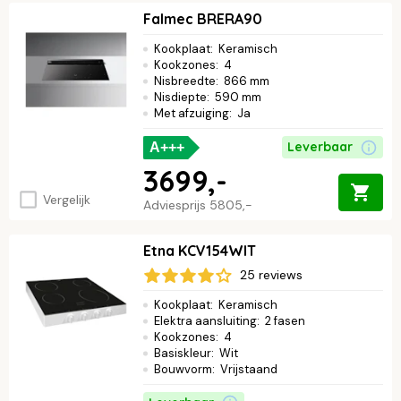
Falmec BRERA90
Kookplaat
:
Keramisch
Kookzones
:
4
Nisbreedte
:
866 mm
Nisdiepte
:
590 mm
Met afzuiging
:
Ja
Leverbaar
A+++
3699,-
Vergelijk
Adviesprijs
5805,-
Etna KCV154WIT
25 reviews
Kookplaat
:
Keramisch
Elektra aansluiting
:
2 fasen
Kookzones
:
4
Basiskleur
:
Wit
Bouwvorm
:
Vrijstaand