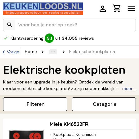
Klantwaardering
uit
34.055
reviews
9,1
Home
Elektrische kookplaten
Vorige
Elektrische kookplaten
Klaar voor een upgrade in je keuken? Ontdek de wereld van
moderne elektrische kookplaten! Ze zijn supermakkelijk in gebruik
meer...
en zien er fantastisch uit. Stap je over van gas of zoek je gewoon
iets nieuws? Elektrisch koken is de perfecte keuze. Het is niet
Filteren
Categorie
alleen veilig en snel, maar ook nog eens heel eenvoudig schoon
te maken. En het mooiste is: je kookt energiezuinig en draagt zo
bij aan een duurzamere wereld. Bij Keukenloods helpen we je
Miele KM6522FR
graag de perfecte elektrische kookplaat te vinden die past bij
jouw wensen.
Kookplaat
:
Keramisch