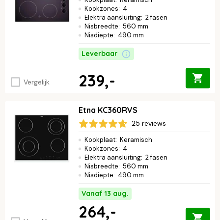
Kookzones
:
4
Elektra aansluiting
:
2 fasen
Nisbreedte
:
560 mm
Nisdiepte
:
490 mm
Leverbaar
239,-
Vergelijk
Etna KC360RVS
25 reviews
Kookplaat
:
Keramisch
Kookzones
:
4
Elektra aansluiting
:
2 fasen
Nisbreedte
:
560 mm
Nisdiepte
:
490 mm
Vanaf 13 aug.
264,-