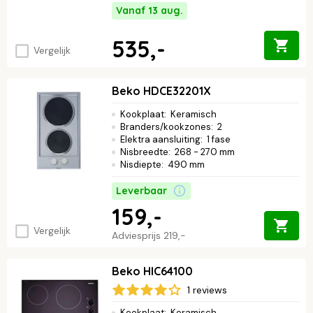
Vanaf 13 aug.
535,-
Vergelijk
Beko HDCE32201X
Kookplaat
:
Keramisch
Branders/kookzones
:
2
Elektra aansluiting
:
1 fase
Nisbreedte
:
268 - 270 mm
Nisdiepte
:
490 mm
Leverbaar
159,-
Vergelijk
Adviesprijs
219,-
Beko HIC64100
1 reviews
Kookplaat
:
Keramisch