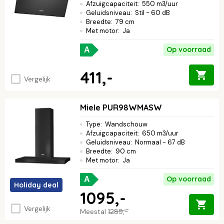
Afzuigcapaciteit
:
550 m3/uur
Geluidsniveau
:
Stil - 60 dB
Breedte
:
79 cm
Met motor
:
Ja
Op voorraad
A
411,-
Vergelijk
Miele PUR98WMASW
Type
:
Wandschouw
Afzuigcapaciteit
:
650 m3/uur
Geluidsniveau
:
Normaal - 67 dB
Breedte
:
90 cm
Met motor
:
Ja
Op voorraad
A
Holiday deal
1095,-
Vergelijk
Meestal
1289,-