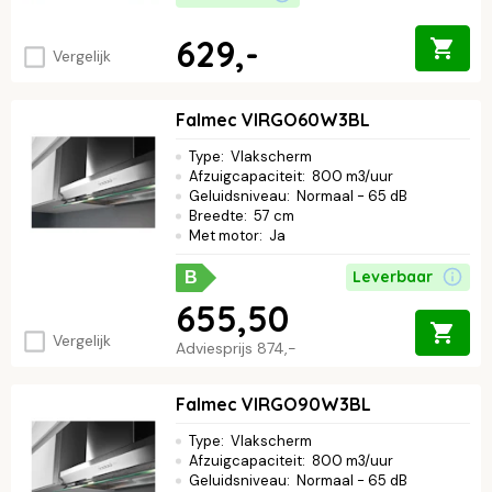
629,-
Vergelijk
Falmec VIRGO60W3BL
Type
:
Vlakscherm
Afzuigcapaciteit
:
800 m3/uur
Geluidsniveau
:
Normaal - 65 dB
Breedte
:
57 cm
Met motor
:
Ja
Leverbaar
B
655,50
Vergelijk
Adviesprijs
874,-
Falmec VIRGO90W3BL
Type
:
Vlakscherm
Afzuigcapaciteit
:
800 m3/uur
Geluidsniveau
:
Normaal - 65 dB