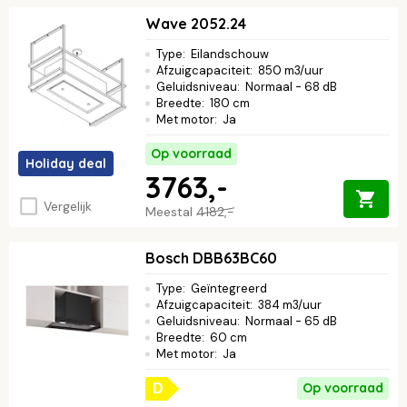
Wave 2052.24
Type
:
Eilandschouw
Afzuigcapaciteit
:
850 m3/uur
Geluidsniveau
:
Normaal - 68 dB
Breedte
:
180 cm
Met motor
:
Ja
Op voorraad
Holiday deal
3763,-
Vergelijk
Meestal
4182,-
Bosch DBB63BC60
Type
:
Geïntegreerd
Afzuigcapaciteit
:
384 m3/uur
Geluidsniveau
:
Normaal - 65 dB
Breedte
:
60 cm
Met motor
:
Ja
Op voorraad
D