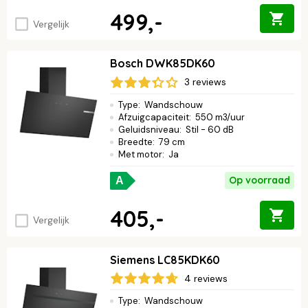
499,-
Vergelijk
Bosch DWK85DK60
3 reviews
Type
:
Wandschouw
Afzuigcapaciteit
:
550 m3/uur
Geluidsniveau
:
Stil - 60 dB
Breedte
:
79 cm
Met motor
:
Ja
Op voorraad
A
405,-
Vergelijk
Siemens LC85KDK60
4 reviews
Type
:
Wandschouw