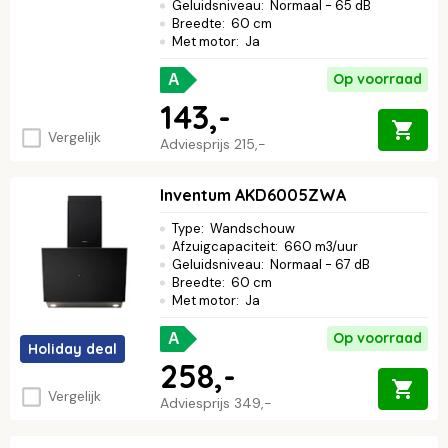
Geluidsniveau
:
Normaal - 65 dB
Breedte
:
60 cm
Met motor
:
Ja
Op voorraad
A
143,-
Vergelijk
Adviesprijs
215,-
Inventum AKD6005ZWA
Type
:
Wandschouw
Afzuigcapaciteit
:
660 m3/uur
Geluidsniveau
:
Normaal - 67 dB
Breedte
:
60 cm
Met motor
:
Ja
Op voorraad
A
Holiday deal
258,-
Vergelijk
Adviesprijs
349,-