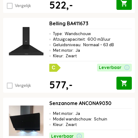
522,-
Vergelijk
Belling BA411673
Type
:
Wandschouw
Afzuigcapaciteit
:
600 m3/uur
Geluidsniveau
:
Normaal - 63 dB
Met motor
:
Ja
Kleur
:
Zwart
Leverbaar
C
577,-
Vergelijk
Senzanome ANCONA9030
Met motor
:
Ja
Model wandschouw
:
Schuin
Kleur
:
Zwart
Leverbaar