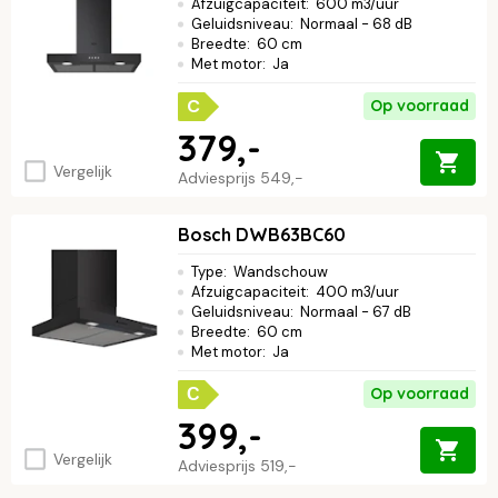
Afzuigcapaciteit
:
600 m3/uur
kan transformeren.
Geluidsniveau
:
Normaal - 68 dB
Breedte
:
60 cm
Met motor
:
Ja
C
Op voorraad
379,-
Vergelijk
Adviesprijs
549,-
Bosch DWB63BC60
Type
:
Wandschouw
Afzuigcapaciteit
:
400 m3/uur
Geluidsniveau
:
Normaal - 67 dB
Breedte
:
60 cm
Met motor
:
Ja
Op voorraad
C
399,-
Vergelijk
Adviesprijs
519,-