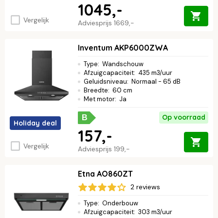
1045,-
Vergelijk
Adviesprijs
1669,-
Inventum AKP6000ZWA
Type
:
Wandschouw
Afzuigcapaciteit
:
435 m3/uur
Geluidsniveau
:
Normaal - 65 dB
Breedte
:
60 cm
Met motor
:
Ja
Op voorraad
B
Holiday deal
157,-
Vergelijk
Adviesprijs
199,-
Etna AO860ZT
2 reviews
Type
:
Onderbouw
Afzuigcapaciteit
:
303 m3/uur