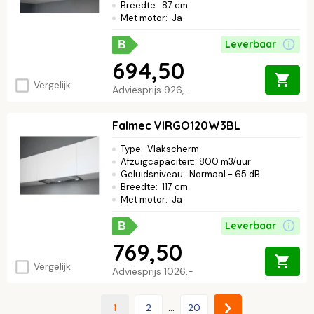
Breedte
:
87 cm
Met motor
:
Ja
Leverbaar
B
694,50
Vergelijk
Adviesprijs
926,-
Falmec VIRGO120W3BL
Type
:
Vlakscherm
Afzuigcapaciteit
:
800 m3/uur
Geluidsniveau
:
Normaal - 65 dB
Breedte
:
117 cm
Met motor
:
Ja
Leverbaar
B
769,50
Vergelijk
Adviesprijs
1026,-
1
2
...
20