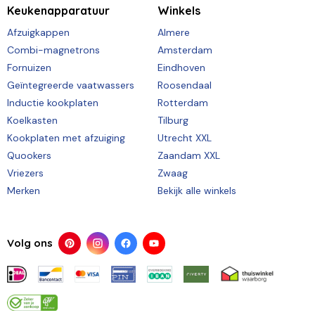
Keukenapparatuur
Winkels
Afzuigkappen
Almere
Combi-magnetrons
Amsterdam
Fornuizen
Eindhoven
Geïntegreerde vaatwassers
Roosendaal
Inductie kookplaten
Rotterdam
Koelkasten
Tilburg
Kookplaten met afzuiging
Utrecht XXL
Quookers
Zaandam XXL
Vriezers
Zwaag
Merken
Bekijk alle winkels
Volg ons