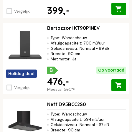
399,-
Vergelijk
Bertazzoni KT90P1NEV
Type
:
Wandschouw
Afzuigcapaciteit
:
700 m3/uur
Geluidsniveau
:
Normaal - 69 dB
Breedte
:
90 cm
Met motor
:
Ja
Op voorraad
B
Holiday deal
476,-
Vergelijk
Meestal
530,-
Neff D95BCC2S0
Type
:
Wandschouw
Afzuigcapaciteit
:
594 m3/uur
Geluidsniveau
:
Normaal - 67 dB
Breedte
:
90 cm