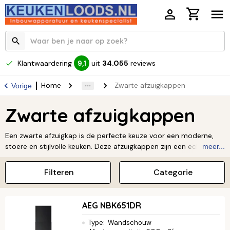
Klantwaardering
uit
34.055
reviews
9,1
Home
Zwarte afzuigkappen
Vorige
Zwarte afzuigkappen
Een zwarte afzuigkap is de perfecte keuze voor een moderne,
stoere en stijlvolle keuken. Deze afzuigkappen zijn een echte
meer...
blikvanger en geven je interieur direct een luxe uitstraling. Of je
nu een strakke, minimalistische keuken hebt of juist een
Filteren
Categorie
industriële look wilt creëren, een zwart model voegt karakter en
elegantie toe. Naast hun prachtige design zorgen ze natuurlijk
ook voor een krachtige afvoer van kookdampen en geurtjes,
AEG NBK651DR
zodat je keuken altijd fris blijft. Bekijk ons uitgebreide
assortiment en ontdek hoe een zwarte afzuigkap jouw keuken
Type
:
Wandschouw