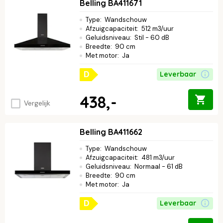
Belling BA411671
Type
:
Wandschouw
Afzuigcapaciteit
:
512 m3/uur
Geluidsniveau
:
Stil - 60 dB
Breedte
:
90 cm
Met motor
:
Ja
Leverbaar
D
438,-
Vergelijk
Belling BA411662
Type
:
Wandschouw
Afzuigcapaciteit
:
481 m3/uur
Geluidsniveau
:
Normaal - 61 dB
Breedte
:
90 cm
Met motor
:
Ja
Leverbaar
D