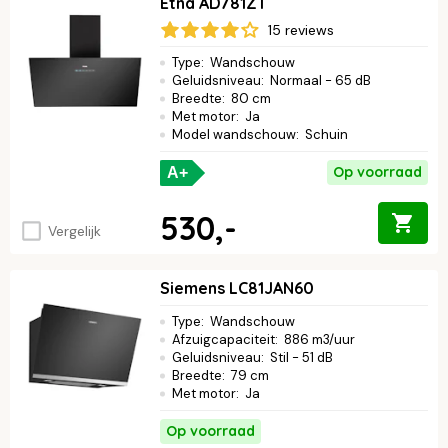
Etna AD781ZT
15 reviews
Type
:
Wandschouw
Geluidsniveau
:
Normaal - 65 dB
Breedte
:
80 cm
Met motor
:
Ja
Model wandschouw
:
Schuin
Op voorraad
A+
530,-
Vergelijk
Siemens LC81JAN60
Type
:
Wandschouw
Afzuigcapaciteit
:
886 m3/uur
Geluidsniveau
:
Stil - 51 dB
Breedte
:
79 cm
Met motor
:
Ja
Op voorraad