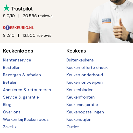
9,0/10
20.555 reviews
9,2/10
13.500 reviews
Keukenloods
Keukens
Klantenservice
Buitenkeukens
Bestellen
Keuken offerte check
Bezorgen & afhalen
Keuken onderhoud
Betalen
Keuken ontwerpen
Annuleren & retourneren
Keukenbladen
Service & garantie
Keukenfronten
Blog
Keukeninspiratie
Over ons
Keukenopstellingen
Werken bij Keukenloods
Keukenstijlen
Zakelijk
Outlet