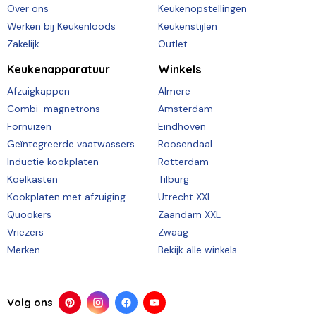
Over ons
Keukenopstellingen
Werken bij Keukenloods
Keukenstijlen
Zakelijk
Outlet
Keukenapparatuur
Winkels
Afzuigkappen
Almere
Combi-magnetrons
Amsterdam
Fornuizen
Eindhoven
Geïntegreerde vaatwassers
Roosendaal
Inductie kookplaten
Rotterdam
Koelkasten
Tilburg
Kookplaten met afzuiging
Utrecht XXL
Quookers
Zaandam XXL
Vriezers
Zwaag
Merken
Bekijk alle winkels
Volg ons