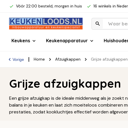
Vóór 22:00 besteld, morgen in huis
16 winkels in Nede
Keukens
Keukenapparatuur
Huishoude
Home
Afzuigkappen
Grijze afzuigkappen
Vorige
Grijze afzuigkappen
Een grijze afzuigkap is de ideale middenweg als je zoekt 
balans in je keuken en laat zich moeiteloos combineren m
prestaties, zodat kookluchtjes effectief worden afgevoer
met strakke lijnen, een grijze afzuigkap voegt direct stijl 