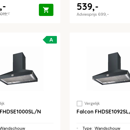
,-
539,-
019,-
Adviesprijs
699,-
A
ijk
Vergelijk
 FHDSE1000SL/N
Falcon FHDSE1092SL
Wandschouw
Type
:
Wandschouw