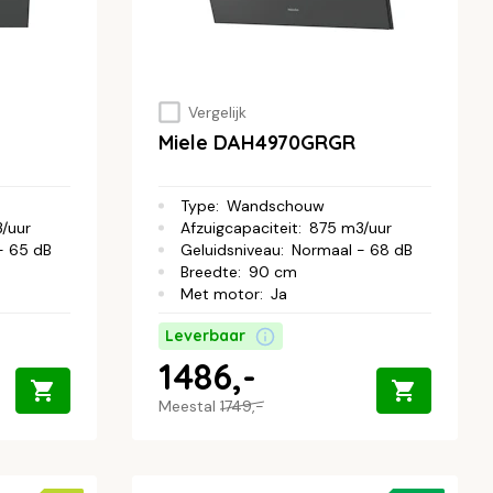
Vergelijk
Miele DAH4970GRGR
Type
:
Wandschouw
/uur
Afzuigcapaciteit
:
875 m3/uur
- 65 dB
Geluidsniveau
:
Normaal - 68 dB
Breedte
:
90 cm
Met motor
:
Ja
Leverbaar
1486,-
Meestal
1749,-