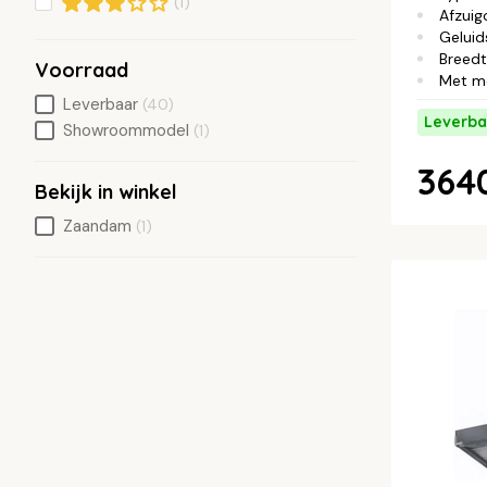
(1)
Afzuig
Geluid
Breed
Voorraad
Met m
Leverbaar
(40)
Leverba
Showroommodel
(1)
3640
Bekijk in winkel
Zaandam
(1)