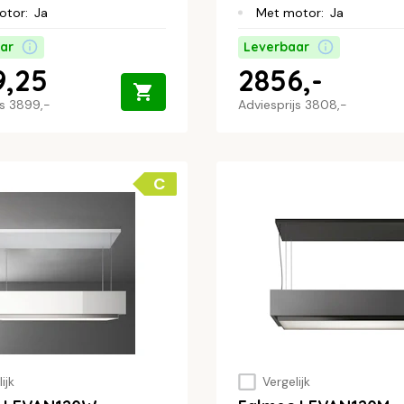
otor
:
Ja
Met motor
:
Ja
ar
Leverbaar
9,25
2856,-
js
3899,-
Adviesprijs
3808,-
C
ijk
Vergelijk