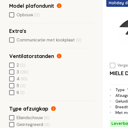
Holiday d
Model plafondunit
Opbouw
(2)
Extra's
Communicatie met kookplaat
(3)
Ventilatorstanden
2
(2)
Vergel
3
(26)
MIELE 
4
(10)
5
(2)
Type
:
6
(1)
Afzuig
Geluid
Breed
Type afzuigkap
Met m
Eilandschouw
(6)
Leverba
Geïntegreerd
(3)