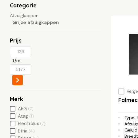
Categorie
Afzuigkappen
Grijze afzuigkappen
Prijs
t/m
Vergel
Merk
Falme
AEG
(7)
Atag
(1)
Type
:
Electrolux
(7)
Afzuig
Geluid
Etna
(4)
Breed