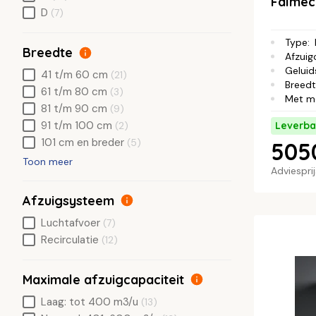
Falme
D
(7)
Type
:
Breedte
Afzuig
Geluid
41 t/m 60 cm
(21)
Breed
61 t/m 80 cm
(3)
Met m
81 t/m 90 cm
(9)
91 t/m 100 cm
Leverba
(2)
101 cm en breder
(5)
505
Toon meer
Adviespri
Afzuigsysteem
Luchtafvoer
(7)
Recirculatie
(12)
Maximale afzuigcapaciteit
Laag: tot 400 m3/u
(13)