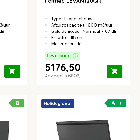
Falmec LEVAN120GR
Type
:
Eilandschouw
3/uur
Afzuigcapaciteit
:
600 m3/uur
 dB
Geluidsniveau
:
Normaal - 67 dB
Breedte
:
118 cm
Met motor
:
Ja
Leverbaar
5176,50
Adviesprijs
6902,-
B
A++
Holiday deal