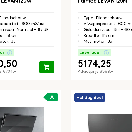
c LEVAN120W
Falmec LEVAN120M
Eilandschouw
Type
:
Eilandschouw
capaciteit
:
600 m3/uur
Afzuigcapaciteit
:
600 m
sniveau
:
Normaal - 67 dB
Geluidsniveau
:
Stil - 60
te
:
118 cm
Breedte
:
118 cm
otor
:
Ja
Met motor
:
Ja
ar
Leverbaar
0,50
5174,25
js
6734,-
Adviesprijs
6899,-
A
Holiday deal