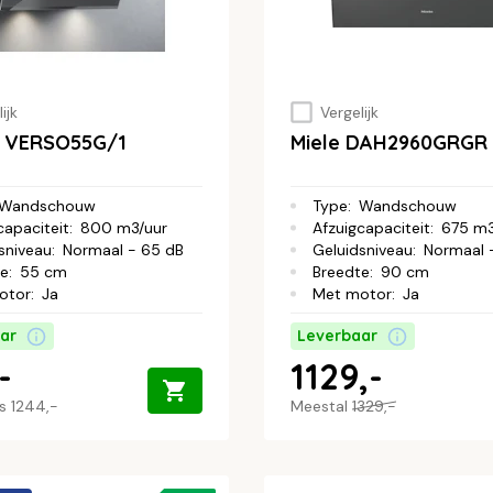
ijk
Vergelijk
 VERSO55G/1
Miele DAH2960GRGR
Wandschouw
Type
:
Wandschouw
capaciteit
:
800 m3/uur
Afzuigcapaciteit
:
675 m3
sniveau
:
Normaal - 65 dB
Geluidsniveau
:
Normaal 
te
:
55 cm
Breedte
:
90 cm
otor
:
Ja
Met motor
:
Ja
ar
Leverbaar
-
1129,-
js
1244,-
Meestal
1329,-