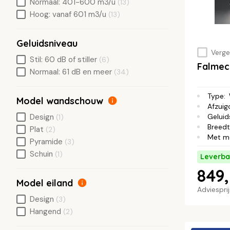
Normaal: 401-600 m3/u
(13)
Hoog: vanaf 601 m3/u
(13)
Geluidsniveau
Vergel
Stil: 60 dB of stiller
(6)
Falmec
Normaal: 61 dB en meer
(34)
Type
:
Model wandschouw
Afzuig
Design
Geluid
(1)
Breed
Plat
(2)
Met m
Pyramide
(3)
Schuin
(1)
Leverba
849,
Model eiland
Adviespri
Design
(3)
Hangend
(2)