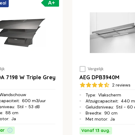
A+
eal
ijk
Vergelijk
DA 7198 W Triple Grey
AEG DPB3940M
2 reviews
Wandschouw
Type
:
Vlakscherm
capaciteit
:
600 m3/uur
Afzuigcapaciteit
:
440 m
sniveau
:
Stil - 53 dB
Geluidsniveau
:
Stil - 60
te
:
88 cm
Breedte
:
90 cm
otor
:
Ja
Met motor
:
Ja
ar
Vanaf 13 aug.