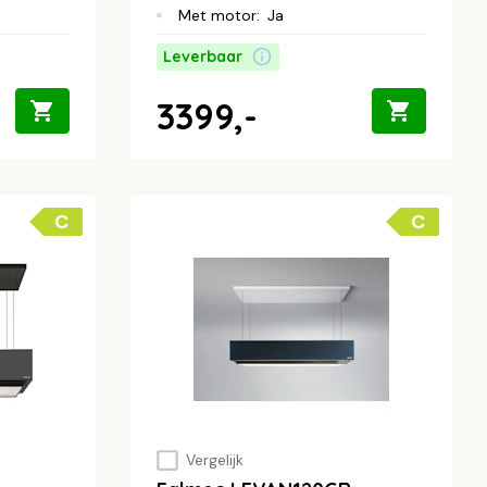
Met motor
:
Ja
Leverbaar
3399,-
C
C
Vergelijk