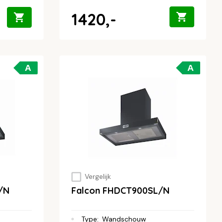
1420,-
A
A
Vergelijk
/N
Falcon FHDCT900SL/N
Type
:
Wandschouw