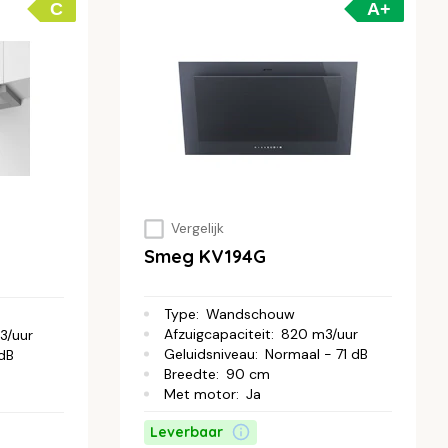
C
A+
Vergelijk
Smeg KV194G
Type
:
Wandschouw
Afzuigcapaciteit
:
820 m3/uur
3/uur
Geluidsniveau
:
Normaal - 71 dB
 dB
Breedte
:
90 cm
Met motor
:
Ja
Leverbaar