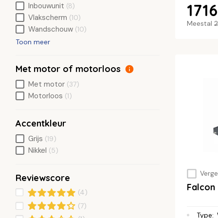
1716
Inbouwunit
(8)
Vlakscherm
(10)
Meestal
2
Wandschouw
(10)
Toon meer
Met motor of motorloos
Met motor
(37)
Motorloos
(1)
Accentkleur
Grijs
(19)
Nikkel
(5)
Vergel
Reviewscore
Falcon
(4)
(7)
Type
: