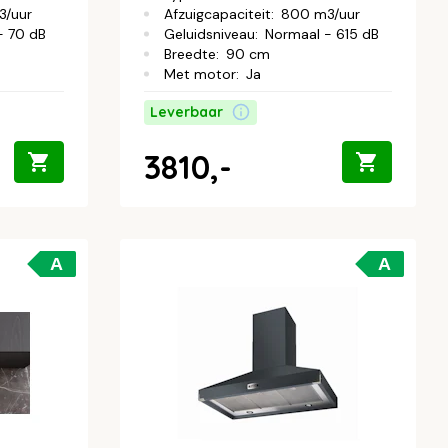
3/uur
Afzuigcapaciteit
:
800 m3/uur
- 70 dB
Geluidsniveau
:
Normaal - 615 dB
Breedte
:
90 cm
Met motor
:
Ja
Leverbaar
3810,-
A
A