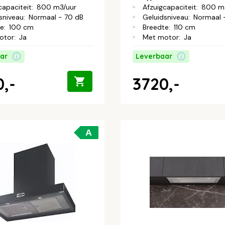
capaciteit
:
800 m3/uur
Afzuigcapaciteit
:
800 m
sniveau
:
Normaal - 70 dB
Geluidsniveau
:
Normaal 
te
:
100 cm
Breedte
:
110 cm
otor
:
Ja
Met motor
:
Ja
ar
Leverbaar
,-
3720,-
A