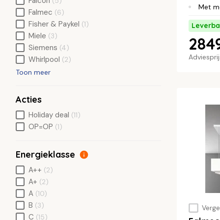
Falcon
(5)
Met m
Falmec
(6)
Fisher & Paykel
(1)
Leverba
Miele
(3)
284
Siemens
(4)
Adviespri
Whirlpool
(2)
Toon meer
Acties
Holiday deal
(11)
OP=OP
(1)
Energieklasse
A++
(2)
A+
(2)
A
(10)
B
(3)
Vergel
C
(15)