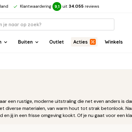
rland
Klantwaardering
uit
34.055
reviews
9,1
n
Buiten
Outlet
Acties
Winkels
naar een rustige, moderne uitstraling die net even anders is d
et diverse materialen, van warm hout tot strak betonlook. Naas
d en jij in een frisse omgeving kookt. Of je nu gaat voor een 
en functionaliteit toe aan je keuken.