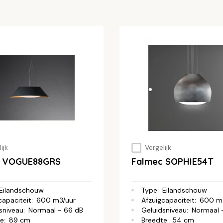
ijk
Vergelijk
c VOGUE88GRS
Falmec SOPHIE54T
Eilandschouw
Type
:
Eilandschouw
capaciteit
:
600 m3/uur
Afzuigcapaciteit
:
600 m
sniveau
:
Normaal - 66 dB
Geluidsniveau
:
Normaal 
te
:
89 cm
Breedte
:
54 cm