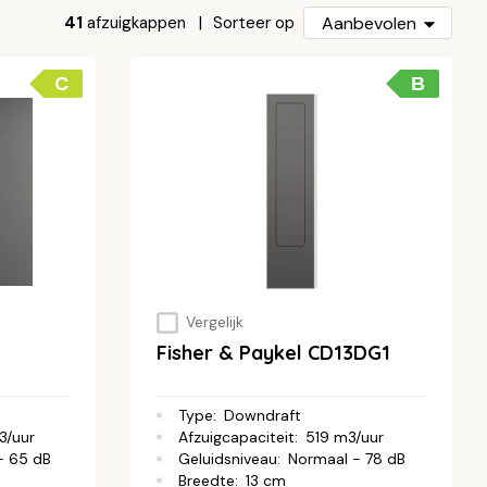
41
afzuigkappen
Aanbevolen
Sorteer op
C
B
Vergelijk
Fisher & Paykel CD13DG1
Type
:
Downdraft
3/uur
Afzuigcapaciteit
:
519 m3/uur
- 65 dB
Geluidsniveau
:
Normaal - 78 dB
Breedte
:
13 cm