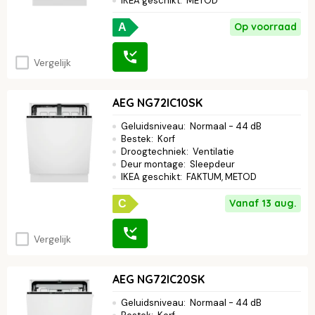
IKEA geschikt
:
METOD
Op voorraad
A
Vergelijk
AEG NG72IC10SK
Geluidsniveau
:
Normaal - 44 dB
Bestek
:
Korf
Droogtechniek
:
Ventilatie
Deur montage
:
Sleepdeur
IKEA geschikt
:
FAKTUM, METOD
Vanaf 13 aug.
C
Vergelijk
AEG NG72IC20SK
Geluidsniveau
:
Normaal - 44 dB