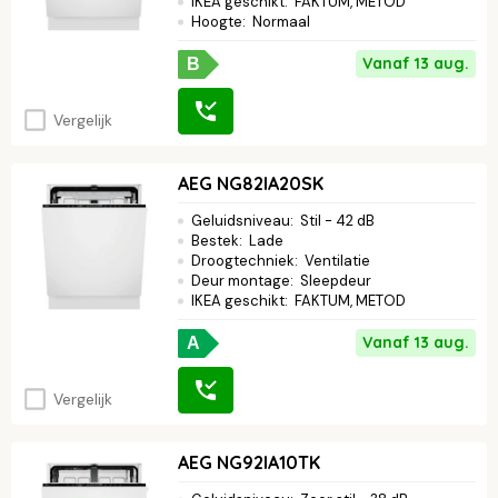
IKEA geschikt
:
FAKTUM, METOD
Hoogte
:
Normaal
Vanaf 13 aug.
B
Vergelijk
AEG NG82IA20SK
Geluidsniveau
:
Stil - 42 dB
Bestek
:
Lade
Droogtechniek
:
Ventilatie
Deur montage
:
Sleepdeur
IKEA geschikt
:
FAKTUM, METOD
Vanaf 13 aug.
A
Vergelijk
AEG NG92IA10TK