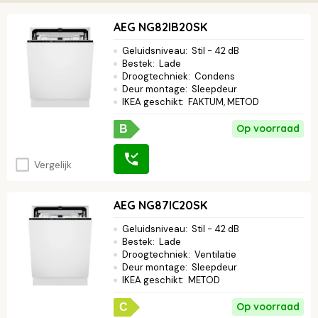
Zo werkt het:
AEG NG82IB20SK
Koop tijdens de actieperiode een deelnemende AEG-
Geluidsniveau
:
Stil - 42 dB
vaatwasser.
Bestek
:
Lade
Vraag uiterlijk 15 juli 2026 jouw cadeau aan via
aeg.nl/acties
.
Droogtechniek
:
Condens
Het servies of de glazen worden binnen 6 tot 8 weken
Deur montage
:
Sleepdeur
opgestuurd naar het opgegeven adres.
IKEA geschikt
:
FAKTUM, METOD
Kijk
hier
voor alle actievoorwaarden.
Op voorraad
B
Vergelijk
AEG NG87IC20SK
Geluidsniveau
:
Stil - 42 dB
Bestek
:
Lade
Droogtechniek
:
Ventilatie
Deur montage
:
Sleepdeur
IKEA geschikt
:
METOD
Op voorraad
C