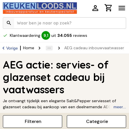
Klantwaardering
uit
34.055
reviews
9,1
Home
AEG cadeau inbouwvaatwasser
Vorige
AEG actie: servies- of
glazenset cadeau bij
vaatwassers
Je ontvangt tijdelijk een elegante Salt&Pepper serviesset of
glazenset cadeau bij aankoop van een deelnemende AEG-
meer...
inbouwvaatwasser.
Filteren
Categorie
Looptijd:
1 februari t/m 30 juni 2026