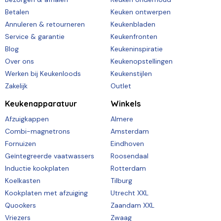
Betalen
Keuken ontwerpen
Annuleren & retourneren
Keukenbladen
Service & garantie
Keukenfronten
Blog
Keukeninspiratie
Over ons
Keukenopstellingen
Werken bij Keukenloods
Keukenstijlen
Zakelijk
Outlet
Keukenapparatuur
Winkels
Afzuigkappen
Almere
Combi-magnetrons
Amsterdam
Fornuizen
Eindhoven
Geïntegreerde vaatwassers
Roosendaal
Inductie kookplaten
Rotterdam
Koelkasten
Tilburg
Kookplaten met afzuiging
Utrecht XXL
Quookers
Zaandam XXL
Vriezers
Zwaag