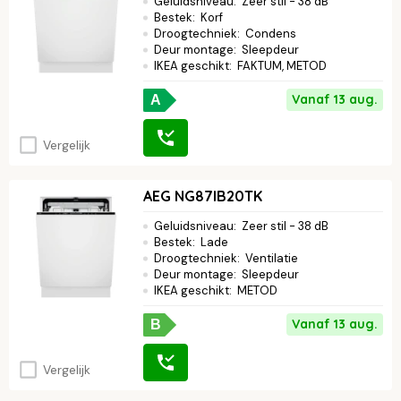
Geluidsniveau
:
Zeer stil - 38 dB
Bestek
:
Korf
Droogtechniek
:
Condens
Deur montage
:
Sleepdeur
IKEA geschikt
:
FAKTUM, METOD
Vanaf 13 aug.
A
Vergelijk
AEG NG87IB20TK
Geluidsniveau
:
Zeer stil - 38 dB
Bestek
:
Lade
Droogtechniek
:
Ventilatie
Deur montage
:
Sleepdeur
IKEA geschikt
:
METOD
Vanaf 13 aug.
B
Vergelijk