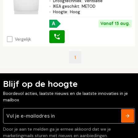
Droogtechniek
:
Ventilatie
IKEA geschikt
:
METOD
Hoogte
:
Hoog
Vanaf 13 aug.
A
Vergelijk
1
Blijf op de hoogte
Boordevol acties, laatste nieuws en de laatste innovaties in je
mailbox
Door je aan te melden ga je ermee akkoord dat we je
marketingmails sturen met nieuws en aanbiedingen.