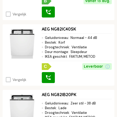
Vanaf 13 aug.
B
Vergelijk
AEG NG82IC40SK
Geluidsniveau
:
Normaal - 44 dB
Bestek
:
Korf
Droogtechniek
:
Ventilatie
Deur montage
:
Sleepdeur
IKEA geschikt
:
FAKTUM, METOD
Leverbaar
C
Vergelijk
AEG NG82IB20PK
Geluidsniveau
:
Zeer stil - 38 dB
Bestek
:
Lade
Droogtechniek
:
Ventilatie