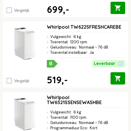
699,-
Vergelijk
Whirlpool TW622SFRESHCAREBE
Vulgewicht
:
6 kg
Toerental
:
1200 rpm
Geluidsniveau
:
Normaal - 76 dB
Toerental instelbaar
:
Ja
Leverbaar
B
519,-
Vergelijk
Whirlpool
TW6521SSENSEWASHBE
Vulgewicht
:
6 kg
Toerental
:
1100 rpm
Geluidsniveau
:
Normaal - 76 dB
Programmaduur Eco
:
Kort