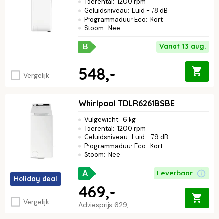
Toerental
:
1200 rpm
Geluidsniveau
:
Luid - 78 dB
Programmaduur Eco
:
Kort
Stoom
:
Nee
Vanaf 13 aug.
B
548,-
Vergelijk
Whirlpool TDLR6261BSBE
Vulgewicht
:
6 kg
Toerental
:
1200 rpm
Geluidsniveau
:
Luid - 79 dB
Programmaduur Eco
:
Kort
Stoom
:
Nee
Leverbaar
A
Holiday deal
469,-
Vergelijk
Adviesprijs
629,-