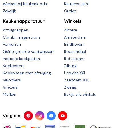
Werken bij Keukenloods
Keukenstijlen
Zakelijk
Outlet
Keukenapparatuur
Winkels
Afzuigkappen
Almere
Combi-magnetrons
Amsterdam
Fornuizen
Eindhoven
Geïntegreerde vaatwassers
Roosendaal
Inductie kookplaten
Rotterdam
Koelkasten
Tilburg
Kookplaten met afzuiging
Utrecht XXL
Quookers
Zaandam XXL
Vriezers
Zwaag
Merken
Bekijk alle winkels
Volg ons