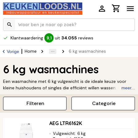
Klantwaardering
uit
34.055
reviews
9,1
Home
6 kg wasmachines
Vorige
6 kg wasmachines
Een wasmachine met 6 kg vulgewicht is de ideale keuze voor
kleine huishoudens of singles die efficiënt willen wassen. Door
meer...
het compacte formaat nemen deze machines weinig ruimte in
beslag, waardoor ze ideaal zijn voor kleinere woningen of als je
Filteren
Categorie
efficiënt met je ruimte om wilt gaan. Ze zijn ontworpen om
energiezuinig te wassen, zonder in te leveren op prestaties.
Lees
verder ↓
AEG LTR6162K
Vulgewicht
:
6 kg