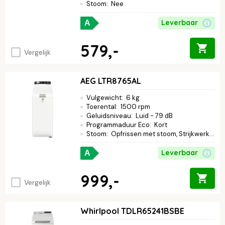
Stoom
:
Nee
Leverbaar
A
579,-
Vergelijk
AEG LTR8765AL
Vulgewicht
:
6 kg
Toerental
:
1500 rpm
Geluidsniveau
:
Luid - 79 dB
Programmaduur Eco
:
Kort
Stoom
:
Opfrissen met stoom, Strijkwerk verminderen
Leverbaar
A
999,-
Vergelijk
Whirlpool TDLR65241BSBE