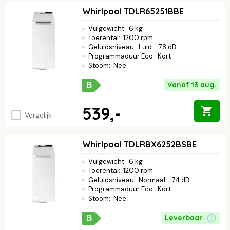
Whirlpool TDLR65251BBE
Vulgewicht
:
6 kg
Toerental
:
1200 rpm
Geluidsniveau
:
Luid - 78 dB
Programmaduur Eco
:
Kort
Stoom
:
Nee
Vanaf 13 aug.
B
539,-
Vergelijk
Whirlpool TDLRBX6252BSBE
Vulgewicht
:
6 kg
Toerental
:
1200 rpm
Geluidsniveau
:
Normaal - 74 dB
Programmaduur Eco
:
Kort
Stoom
:
Nee
Leverbaar
B