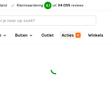
rland
Klantwaardering
uit
34.055
reviews
9,1
n
Buiten
Outlet
Acties
Winkels