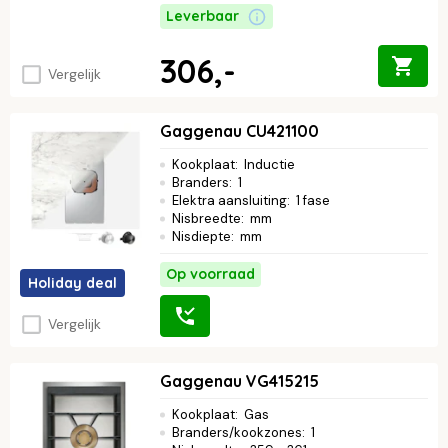
Leverbaar
306,-
Vergelijk
Gaggenau CU421100
Kookplaat
:
Inductie
Branders
:
1
Elektra aansluiting
:
1 fase
Nisbreedte
:
mm
Nisdiepte
:
mm
Op voorraad
Holiday deal
Vergelijk
Gaggenau VG415215
Kookplaat
:
Gas
Branders/kookzones
:
1