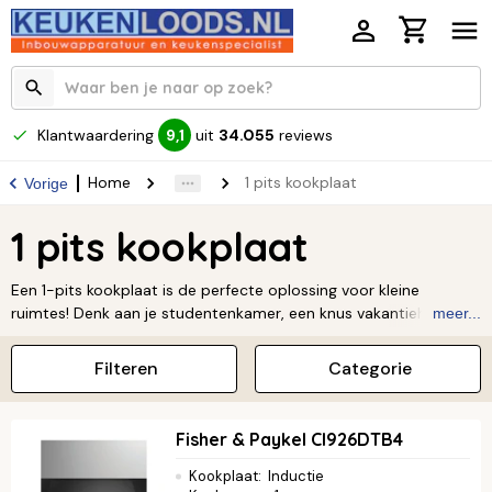
Klantwaardering
uit
34.055
reviews
9,1
Home
1 pits kookplaat
Vorige
1 pits kookplaat
Een 1-pits kookplaat is de perfecte oplossing voor kleine
ruimtes! Denk aan je studentenkamer, een knus vakantiehuisje, of
meer...
gewoon als extra kookpit in je eigen keuken. Ondanks zijn
compacte formaat, is hij krachtig genoeg om je maaltijden snel
Filteren
Categorie
en efficiënt te bereiden. Ideaal voor een snelle hap of als hulpje
wanneer je handen tekortkomt. Ontdek nu de kookplaat die bij
jou past en geniet overal van een heerlijke maaltijd.
Fisher & Paykel CI926DTB4
Kookplaat
:
Inductie