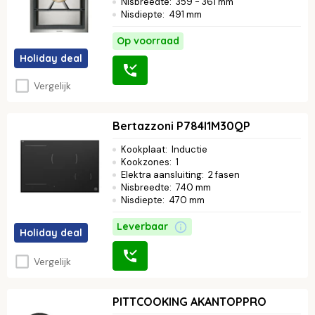
Nisbreedte
:
359 - 361 mm
Nisdiepte
:
491 mm
Op voorraad
Holiday deal
Vergelijk
Bertazzoni P784I1M30QP
Kookplaat
:
Inductie
Kookzones
:
1
Elektra aansluiting
:
2 fasen
Nisbreedte
:
740 mm
Nisdiepte
:
470 mm
Leverbaar
Holiday deal
Vergelijk
PITTCOOKING AKANTOPPRO