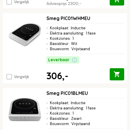
Vergelijk
Adviesprijs
2300,-
Smeg PIC01WHMEU
Kookplaat
:
Inductie
Elektra aansluiting
:
1 fase
Kookzones
:
1
Basiskleur
:
Wit
Bouwvorm
:
Vrijstaand
Leverbaar
306,-
Vergelijk
Smeg PIC01BLMEU
Kookplaat
:
Inductie
Elektra aansluiting
:
1 fase
Kookzones
:
1
Basiskleur
:
Zwart
Bouwvorm
:
Vrijstaand