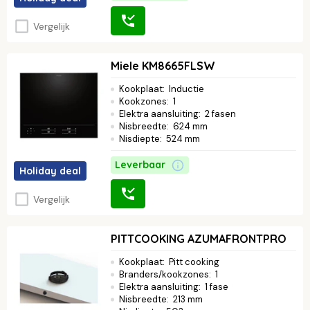
Vergelijk
Miele KM8665FLSW
Kookplaat
:
Inductie
Kookzones
:
1
Elektra aansluiting
:
2 fasen
Nisbreedte
:
624 mm
Nisdiepte
:
524 mm
Leverbaar
Holiday deal
Vergelijk
PITTCOOKING AZUMAFRONTPRO
Kookplaat
:
Pitt cooking
Branders/kookzones
:
1
Elektra aansluiting
:
1 fase
Nisbreedte
:
213 mm