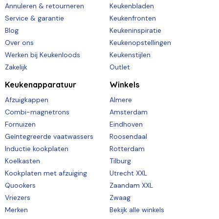
Annuleren & retourneren
Keukenbladen
Service & garantie
Keukenfronten
Blog
Keukeninspiratie
Over ons
Keukenopstellingen
Werken bij Keukenloods
Keukenstijlen
Zakelijk
Outlet
Keukenapparatuur
Winkels
Afzuigkappen
Almere
Combi-magnetrons
Amsterdam
Fornuizen
Eindhoven
Geïntegreerde vaatwassers
Roosendaal
Inductie kookplaten
Rotterdam
Koelkasten
Tilburg
Kookplaten met afzuiging
Utrecht XXL
Quookers
Zaandam XXL
Vriezers
Zwaag
Merken
Bekijk alle winkels