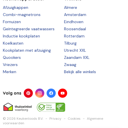
Afzuigkappen
Almere
Combi-magnetrons
Amsterdam
Fornuizen
Eindhoven
Geïntegreerde vaatwassers
Roosendaal
Inductie kookplaten
Rotterdam
Koelkasten
Tilburg
Kookplaten met afzuiging
Utrecht XXL
Quookers
Zaandam XXL
Vriezers
Zwaag
Merken
Bekijk alle winkels
Volg ons
© 2026 Keukenloods B.V.
Privacy
Cookies
Algemene
voorwaarden