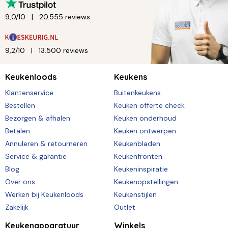
9,0/10
20.555 reviews
9,2/10
13.500 reviews
Keukenloods
Keukens
Klantenservice
Buitenkeukens
Bestellen
Keuken offerte check
Bezorgen & afhalen
Keuken onderhoud
Betalen
Keuken ontwerpen
Annuleren & retourneren
Keukenbladen
Service & garantie
Keukenfronten
Blog
Keukeninspiratie
Over ons
Keukenopstellingen
Werken bij Keukenloods
Keukenstijlen
Zakelijk
Outlet
Keukenapparatuur
Winkels