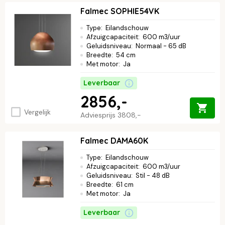
Falmec SOPHIE54VK
Type
:
Eilandschouw
Afzuigcapaciteit
:
600 m3/uur
Geluidsniveau
:
Normaal - 65 dB
Breedte
:
54 cm
Met motor
:
Ja
Leverbaar
2856,-
Vergelijk
Adviesprijs
3808,-
Falmec DAMA60K
Type
:
Eilandschouw
Afzuigcapaciteit
:
600 m3/uur
Geluidsniveau
:
Stil - 48 dB
Breedte
:
61 cm
Met motor
:
Ja
Leverbaar