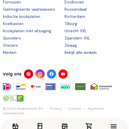
Fornuizen
Eindhoven
Geïntegreerde vaatwassers
Roosendaal
Inductie kookplaten
Rotterdam
Koelkasten
Tilburg
Kookplaten met afzuiging
Utrecht XXL
Quookers
Zaandam XXL
Vriezers
Zwaag
Merken
Bekijk alle winkels
Volg ons
© 2026 Keukenloods B.V.
Privacy
Cookies
Algemene
voorwaarden