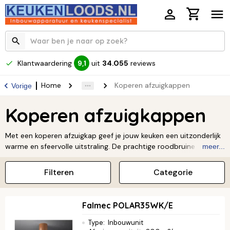
Klantwaardering
uit
34.055
reviews
9,1
Home
Koperen afzuigkappen
Vorige
Koperen afzuigkappen
Met een koperen afzuigkap geef je jouw keuken een uitzonderlijk
warme en sfeervolle uitstraling. De prachtige roodbruine gloed
meer...
van koper zorgt voor een unieke en levendige look die met de
tijd alleen maar mooier wordt. Deze afzuigkappen zijn de
Filteren
Categorie
perfecte combinatie van functionaliteit en opvallend design,
ideaal voor een landelijke, klassieke of industriële keuken. Maak
van je keuken een echte blikvanger en bekijk ons aanbod koperen
Falmec POLAR35WK/E
afzuigkappen voor die unieke, chique finishing touch.
Type
:
Inbouwunit