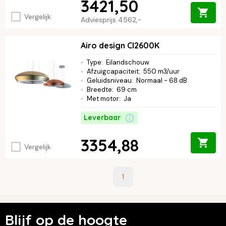
3421,50
Vergelijk
Adviesprijs
4562,-
Airo design CI2600K
Type
:
Eilandschouw
Afzuigcapaciteit
:
550 m3/uur
Geluidsniveau
:
Normaal - 68 dB
Breedte
:
69 cm
Met motor
:
Ja
Leverbaar
3354,88
Vergelijk
1
Blijf op de hoogte