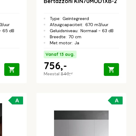
Bertazzoni KIN70MOD1XB-2
Type
:
Geïntegreerd
3/uur
Afzuigcapaciteit
:
670 m3/uur
- 65 dB
Geluidsniveau
:
Normaal - 63 dB
Breedte
:
70 cm
Met motor
:
Ja
Vanaf 13 aug.
756,-
Meestal
840,-
A
A