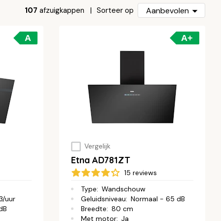
107
afzuigkappen
Aanbevolen
Sorteer op
A
A+
Vergelijk
Etna AD781ZT
15 reviews
Type
:
Wandschouw
/uur
Geluidsniveau
:
Normaal - 65 dB
 dB
Breedte
:
80 cm
Met motor
:
Ja