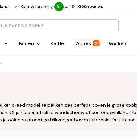
rland
Klantwaardering
uit
34.055
reviews
9,1
n
Buiten
Outlet
Acties
Winkels
m
ekker breed model te pakken dat perfect boven je grote kook
en. Of je nu een strakke wandschouw of een onopvallend inbouwm
heb je ook een prachtige blikvanger boven je fornuis. Duik in 