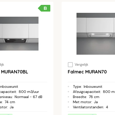
B
ijk
Vergelijk
c MURAN70BL
Falmec MURAN70
Inbouwunit
Type
:
Inbouwunit
capaciteit
:
800 m3/uur
Afzuigcapaciteit
:
800 m
sniveau
:
Normaal - 67 dB
Breedte
:
78 cm
te
:
74 cm
Met motor
:
Ja
otor
:
Ja
Ventilatorstanden
:
4