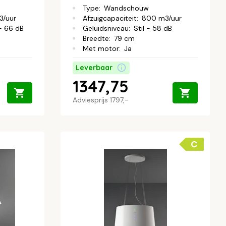
Type
:
Wandschouw
3/uur
Afzuigcapaciteit
:
800 m3/uur
- 66 dB
Geluidsniveau
:
Stil - 58 dB
Breedte
:
79 cm
Met motor
:
Ja
Leverbaar
1347,75
Adviesprijs
1797,-
C