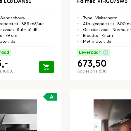
s LC81JAN60
Falmec VIRGO75W3
Wandschouw
Type
:
Vlakscherm
capaciteit
:
886 m3/uur
Afzuigcapaciteit
:
800 m
sniveau
:
Stil - 51 dB
Geluidsniveau
:
Normaal 
te
:
79 cm
Breedte
:
72 cm
otor
:
Ja
Met motor
:
Ja
raad
Leverbaar
,-
673,50
js
1669,-
Adviesprijs
898,-
A