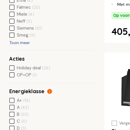
Etna
(4)
Met m
Falmec
(20)
Miele
(4)
Op voor
Neff
(5)
Siemens
405,
(10)
Smeg
(9)
Toon meer
Acties
Holiday deal
(26)
OP=OP
(1)
Energieklasse
A+
(19)
A
(42)
B
(25)
C
(6)
Vergel
D
(3)