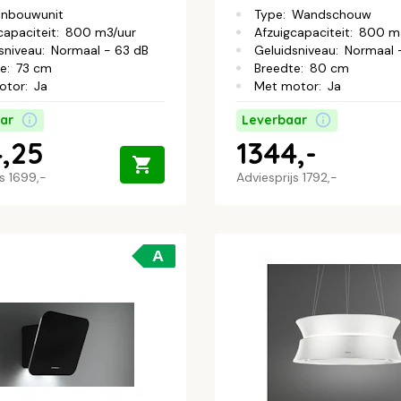
Inbouwunit
Type
:
Wandschouw
capaciteit
:
800 m3/uur
Afzuigcapaciteit
:
800 m
sniveau
:
Normaal - 63 dB
Geluidsniveau
:
Normaal 
te
:
73 cm
Breedte
:
80 cm
otor
:
Ja
Met motor
:
Ja
ar
Leverbaar
4,25
1344,-
js
1699,-
Adviesprijs
1792,-
A