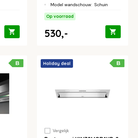
Model wandschouw
:
Schuin
Op voorraad
530,-
B
B
Holiday deal
Vergelijk