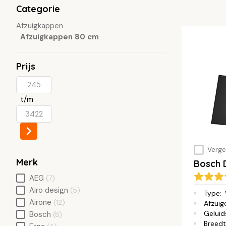
Categorie
Afzuigkappen
Afzuigkappen 80 cm
Prijs
t/m
Vergel
Merk
Bosch
AEG
(7)
Airo design
(5)
Type
:
Airone
(12)
Afzuig
Geluid
Bosch
(8)
Breed