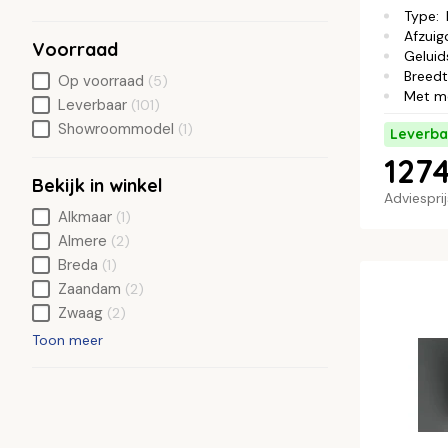
Type
:
Afzuig
Voorraad
Geluid
Breed
Op voorraad
(5)
Met m
Leverbaar
(101)
Showroommodel
(1)
Leverba
127
Bekijk in winkel
Adviespri
Alkmaar
(1)
Almere
(2)
Breda
(1)
Zaandam
(2)
Zwaag
(2)
Toon meer