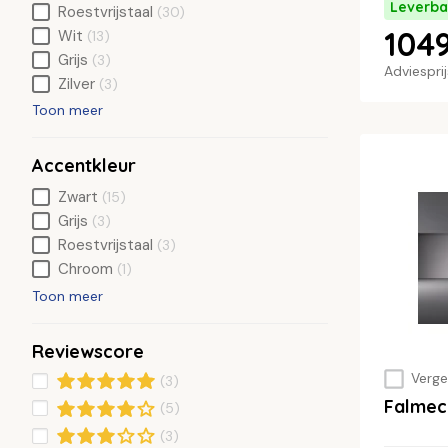
Leverba
Roestvrijstaal
(30)
104
Wit
(13)
Grijs
(3)
Adviespri
Zilver
(3)
Toon meer
Accentkleur
Zwart
(15)
Grijs
(3)
Roestvrijstaal
(3)
Chroom
(1)
Toon meer
Reviewscore
Vergel
(3)
Falmec
(5)
(3)