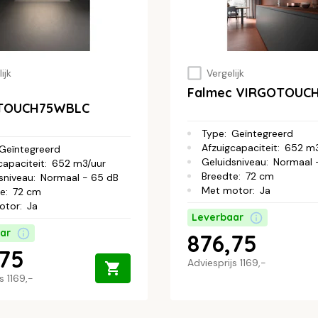
ijk
Vergelijk
Falmec VIRGOTOUC
TOUCH75WBLC
Type
:
Geïntegreerd
Afzuigcapaciteit
:
652 m3
Geïntegreerd
Geluidsniveau
:
Normaal 
capaciteit
:
652 m3/uur
Breedte
:
72 cm
sniveau
:
Normaal - 65 dB
Met motor
:
Ja
te
:
72 cm
otor
:
Ja
Leverbaar
ar
876,75
,75
Adviesprijs
1169,-
js
1169,-