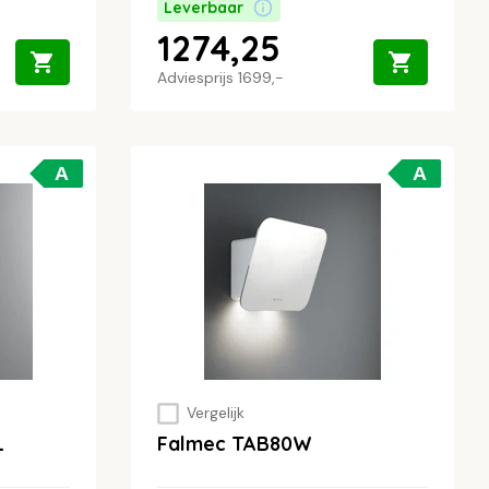
Leverbaar
1274,25
Adviesprijs
1699,-
A
A
Vergelijk
L
Falmec TAB80W