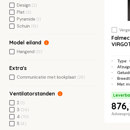
Design
(2)
Plat
(3)
Pyramide
(1)
Schuin
(19)
Vergel
Falmec
Model eiland
VIRGO
Hangend
(12)
Type
:
Afzuig
Extra's
Geluid
Communicatie met kookplaat
(28)
Breed
Met m
Ventilatorstanden
Leverba
2
876
(1)
3
(24)
Adviespri
4
(70)
5
(4)