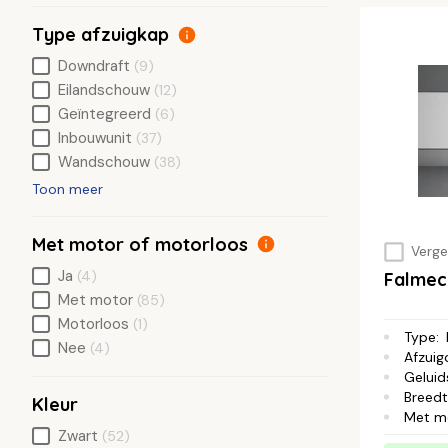
Type afzuigkap
Downdraft
(9)
Eilandschouw
(12)
Geïntegreerd
(6)
Inbouwunit
(37)
Wandschouw
(38)
Toon meer
Met motor of motorloos
Vergel
Ja
(4)
Falme
Met motor
(85)
Motorloos
(1)
Type
:
Nee
(4)
Afzuig
Geluid
Breed
Kleur
Met m
Zwart
(52)