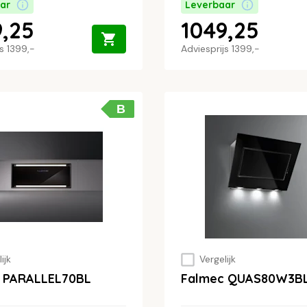
ar
Leverbaar
9,25
1049,25
js
1399,-
Adviesprijs
1399,-
B
ijk
Vergelijk
 PARALLEL70BL
Falmec QUAS80W3B