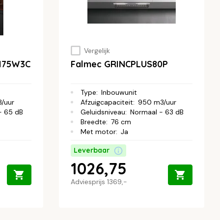
Vergelijk
H75W3C
Falmec GRINCPLUS80P
Type
:
Inbouwunit
/uur
Afzuigcapaciteit
:
950 m3/uur
- 65 dB
Geluidsniveau
:
Normaal - 63 dB
Breedte
:
76 cm
Met motor
:
Ja
Leverbaar
1026,75
Adviesprijs
1369,-