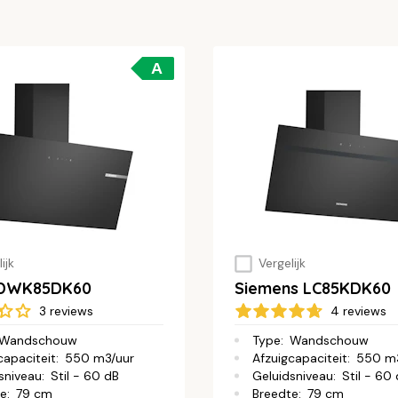
A
ijk
Vergelijk
 DWK85DK60
Siemens LC85KDK60
3 reviews
4 reviews
Wandschouw
Type
:
Wandschouw
capaciteit
:
550 m3/uur
Afzuigcapaciteit
:
550 m3
sniveau
:
Stil - 60 dB
Geluidsniveau
:
Stil - 60
te
:
79 cm
Breedte
:
79 cm