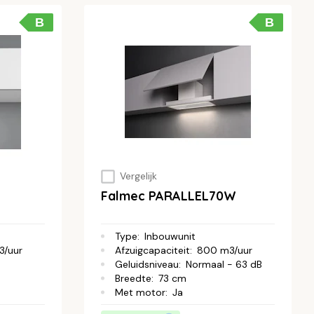
B
B
Vergelijk
Falmec PARALLEL70W
Type
:
Inbouwunit
3/uur
Afzuigcapaciteit
:
800 m3/uur
Geluidsniveau
:
Normaal - 63 dB
Breedte
:
73 cm
Met motor
:
Ja