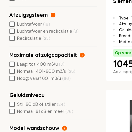
Siemen
Afzuigsysteem
Type
:
Afzuig
Luchtafvoer
(16)
Geluid
Luchtafvoer en recirculatie
(8)
Breed
Recirculatie
(23)
Met m
Op voor
Maximale afzuigcapaciteit
1045
Laag: tot 400 m3/u
(3)
Normaal: 401-600 m3/u
(28)
Adviespri
Hoog: vanaf 601 m3/u
(66)
Geluidsniveau
Stil: 60 dB of stiller
(24)
Normaal: 61 dB en meer
(76)
Model wandschouw