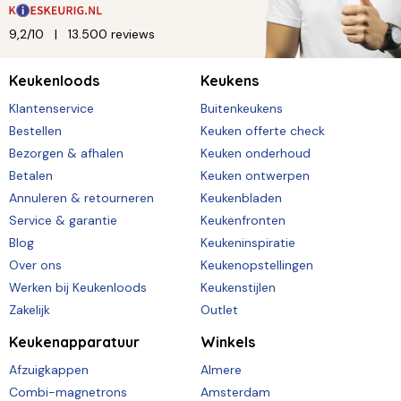
9,2/10
13.500 reviews
Keukenloods
Keukens
Klantenservice
Buitenkeukens
Bestellen
Keuken offerte check
Bezorgen & afhalen
Keuken onderhoud
Betalen
Keuken ontwerpen
Annuleren & retourneren
Keukenbladen
Service & garantie
Keukenfronten
Blog
Keukeninspiratie
Over ons
Keukenopstellingen
Werken bij Keukenloods
Keukenstijlen
Zakelijk
Outlet
Keukenapparatuur
Winkels
Afzuigkappen
Almere
Combi-magnetrons
Amsterdam