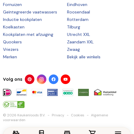
Fornuizen
Eindhoven
Geïntegreerde vaatwassers
Roosendaal
Inductie kookplaten
Rotterdam
Koelkasten
Tilburg
Kookplaten met afzuiging
Utrecht XXL
Quookers
Zaandam XXL
Vriezers
Zwaag
Merken
Bekijk alle winkels
Volg ons
© 2026 Keukenloods B.V.
Privacy
Cookies
Algemene
voorwaarden