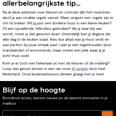
allerbelangrijkste tip…
Na al deze adviezen over kleuren en contrast lijkt het misschien
alsof je aan strakke regels vastzit. Maar vergeet niet: regels zijn er
om te breken. Wil jij juist een donkere muur in een kleine keuken?
Of een opvallende, felle kleur gebruiken? Als jij daar blij van
wordt, moet je dat gewoon doen. Uiteindelijk ben jij degene die
elke dag in de keuken staat. Kies dus altijd wat jij mooi vindt en
wat perfect bij jouw smaak past. Laat je niet tegenhouden door
standaarden of woontrends, maar creëer een plek waar jij je
écht thuis voelt.
Kom je er toch niet helemaal uit met de kleuren of de indeling?
Loop dan gerust binnen in een van onze
16 winkels
door heel
Nederland. Onze keukenadviseurs denken graag met je mee!
Blijf op de hoogte
Boordevol acties, laatste nieuws en de laatste innovaties in je
mailbox