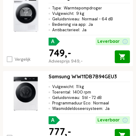
Type
:
Warmtepompdroger
Vulgewicht
:
9 kg
Geluidsniveau
:
Normaal - 64 dB
Bediening via app
:
Ja
Antibacterieel
:
Ja
Leverbaar
A
749,-
Vergelijk
Adviesprijs
949,-
Samsung WW11DB7B94GEU3
Vulgewicht
:
11 kg
Toerental
:
1400 rpm
Geluidsniveau
:
Stil - 72 dB
Programmaduur Eco
:
Normaal
Wasmiddeldoseersysteem
:
Ja
Leverbaar
A
777,-