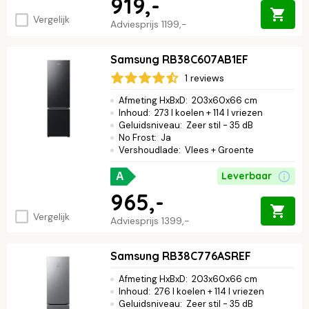
919,-
Vergelijk
Adviesprijs
1199,-
Samsung RB38C607AB1EF
1 reviews
Afmeting HxBxD
:
203x60x66 cm
Inhoud
:
273 l koelen + 114 l vriezen
Geluidsniveau
:
Zeer stil - 35 dB
No Frost
:
Ja
Vershoudlade
:
Vlees + Groente
Leverbaar
A
965,-
Vergelijk
Adviesprijs
1399,-
Samsung RB38C776ASREF
Afmeting HxBxD
:
203x60x66 cm
Inhoud
:
276 l koelen + 114 l vriezen
Geluidsniveau
:
Zeer stil - 35 dB