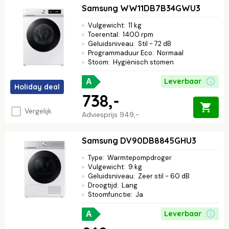
Samsung WW11DB7B34GWU3
Vulgewicht
:
11 kg
Toerental
:
1400 rpm
Geluidsniveau
:
Stil - 72 dB
Programmaduur Eco
:
Normaal
Stoom
:
Hygiënisch stomen
Leverbaar
A
Holiday deal
738,-
Vergelijk
Adviesprijs
949,-
Samsung DV90DB8845GHU3
Type
:
Warmtepompdroger
Vulgewicht
:
9 kg
Geluidsniveau
:
Zeer stil - 60 dB
Droogtijd
:
Lang
Stoomfunctie
:
Ja
Leverbaar
A