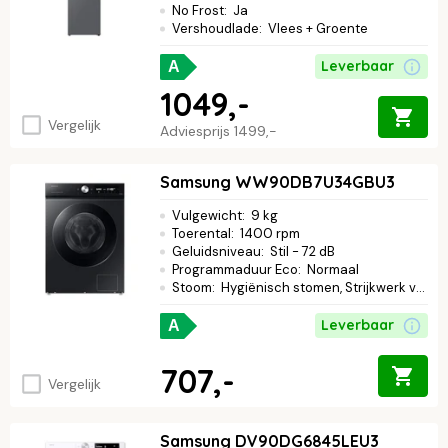
No Frost
:
Ja
Vershoudlade
:
Vlees + Groente
Leverbaar
A
1049,-
Vergelijk
Adviesprijs
1499,-
Samsung WW90DB7U34GBU3
Vulgewicht
:
9 kg
Toerental
:
1400 rpm
Geluidsniveau
:
Stil - 72 dB
Programmaduur Eco
:
Normaal
Stoom
:
Hygiënisch stomen, Strijkwerk verminderen
Leverbaar
A
707,-
Vergelijk
Samsung DV90DG6845LEU3