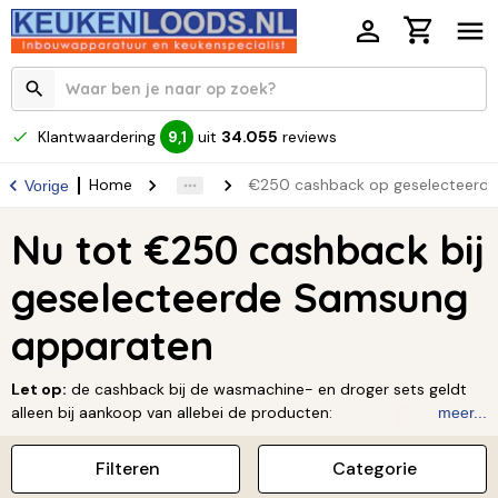
Klantwaardering
uit
34.055
reviews
9,1
Home
€250 cashback op geselecteerd
Vorige
Nu tot €250 cashback bij
geselecteerde Samsung
apparaten
Let op:
de cashback bij de wasmachine- en droger sets geldt
alleen bij aankoop van allebei de producten:
meer...
175 euro cashback: DV90DG6845LEU3+WW11DG6B25LEU3 en
Filteren
Categorie
DV90DB7845GWU3+WW90DB7U34GWU3.
200 euro cashback: DV90DB7845GWU3+WW11DB7B34GWU3,