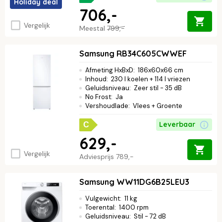
Holiday deal
706,-
Vergelijk
Meestal
799,-
Samsung RB34C605CWWEF
Afmeting HxBxD
:
186x60x66 cm
Inhoud
:
230 l koelen + 114 l vriezen
Geluidsniveau
:
Zeer stil - 35 dB
No Frost
:
Ja
Vershoudlade
:
Vlees + Groente
Leverbaar
C
629,-
Vergelijk
Adviesprijs
789,-
Samsung WW11DG6B25LEU3
Vulgewicht
:
11 kg
Toerental
:
1400 rpm
Geluidsniveau
:
Stil - 72 dB