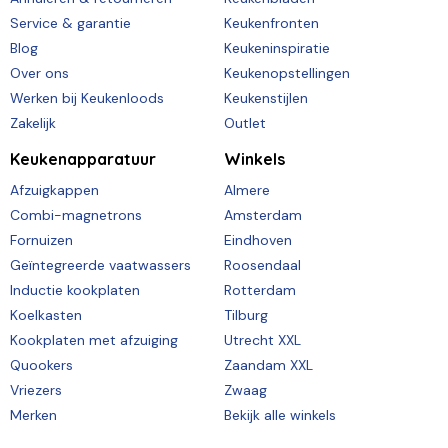
Service & garantie
Keukenfronten
Blog
Keukeninspiratie
Over ons
Keukenopstellingen
Werken bij Keukenloods
Keukenstijlen
Zakelijk
Outlet
Keukenapparatuur
Winkels
Afzuigkappen
Almere
Combi-magnetrons
Amsterdam
Fornuizen
Eindhoven
Geïntegreerde vaatwassers
Roosendaal
Inductie kookplaten
Rotterdam
Koelkasten
Tilburg
Kookplaten met afzuiging
Utrecht XXL
Quookers
Zaandam XXL
Vriezers
Zwaag
Merken
Bekijk alle winkels