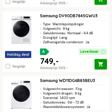
Vergelijk
Adviesprijs
999,-
Samsung DV90DB7845GWU3
Type
:
Warmtepompdroger
Vulgewicht
:
9 kg
Geluidsniveau
:
Normaal - 64 dB
Droogtijd
:
Lang
Zelfreinigende condensor
:
Ja
Leverbaar
A
Holiday deal
749,-
Vergelijk
Adviesprijs
1149,-
Samsung WD11DG6B85BEU3
Vulgewicht wassen
:
11 kg
Vulgewicht drogen
:
6 kg
Toerental
:
1400 rpm
Geluidsniveau
:
Stil - 72 dB
Wasmiddeldoseersysteem
:
Ja