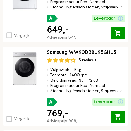
Programmaduur Eco
:
Normaal
Stoom
:
Hygiënisch stomen, Strijkwerk verminderen
Leverbaar
A
649,-
Vergelijk
Adviesprijs
849,-
Samsung WW90DB8U95GHU3
5 reviews
Vulgewicht
:
9 kg
Toerental
:
1400 rpm
Geluidsniveau
:
Stil - 72 dB
Programmaduur Eco
:
Normaal
Stoom
:
Hygiënisch stomen, Strijkwerk verminderen
Leverbaar
A
769,-
Vergelijk
Adviesprijs
999,-