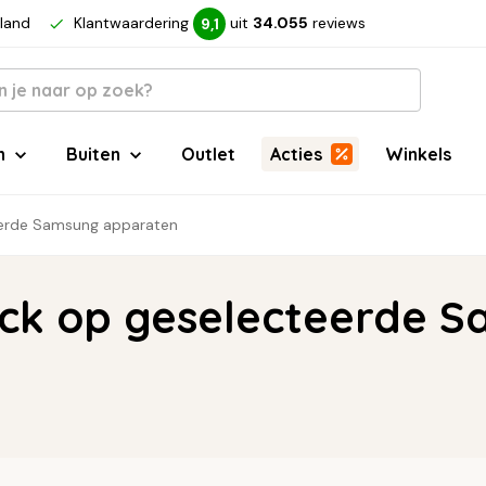
rland
Klantwaardering
uit
34.055
reviews
9,1
n
Buiten
Outlet
Acties
Winkels
erde Samsung apparaten
ack op geselecteerde 
elnemende Samsung apparaten.