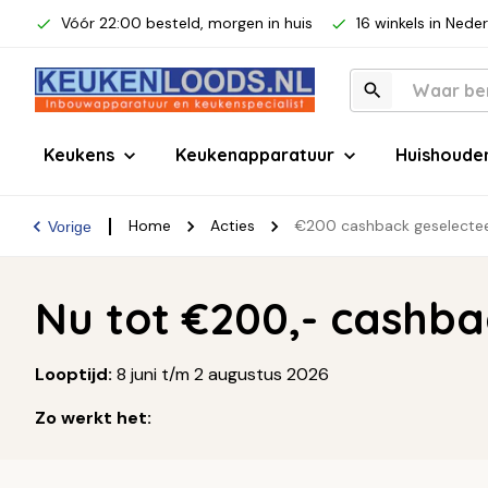
Vóór 22:00 besteld, morgen in huis
16 winkels in Nede
Keukens
Keukenapparatuur
Huishoude
Home
Acties
€200 cashback geselecte
Vorige
Nu tot €200,- cashb
Looptijd:
8 juni t/m 2 augustus 2026
Zo werkt het:
De cashback geldt alleen bij aankoop van een de de