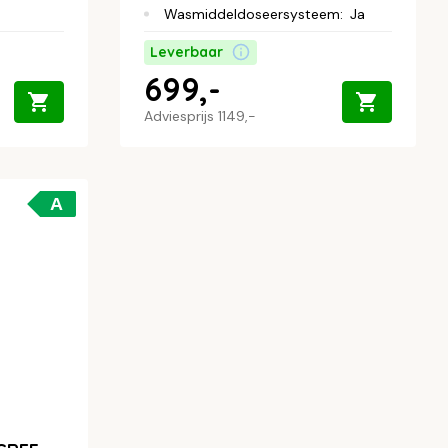
Wasmiddeldoseersysteem
:
Ja
Leverbaar
699,-
Adviesprijs
1149,-
A