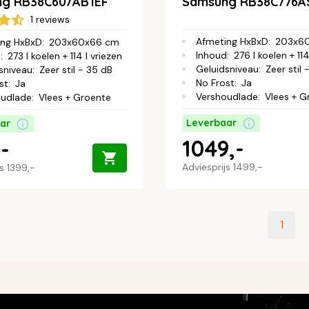
g RB38C607AB1EF
Samsung RB38C776A
1 reviews
Afmeting HxBxD
:
203x6
ing HxBxD
:
203x60x66 cm
Inhoud
:
276 l koelen + 114
d
:
273 l koelen + 114 l vriezen
Geluidsniveau
:
Zeer stil 
sniveau
:
Zeer stil - 35 dB
No Frost
:
Ja
st
:
Ja
Vershoudlade
:
Vlees + G
oudlade
:
Vlees + Groente
Leverbaar
ar
1049,-
-
Adviesprijs
1499,-
js
1399,-
1