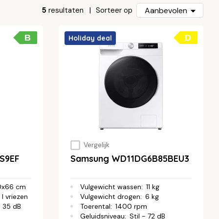
5
resultaten
Aanbevolen
Sorteer op
.
B
D
Holiday deal
Vergelijk
S9EF
Samsung WD11DG6B85BEU3
0x66 cm
Vulgewicht wassen
:
11 kg
 l vriezen
Vulgewicht drogen
:
6 kg
- 35 dB
Toerental
:
1400 rpm
Geluidsniveau
:
Stil - 72 dB