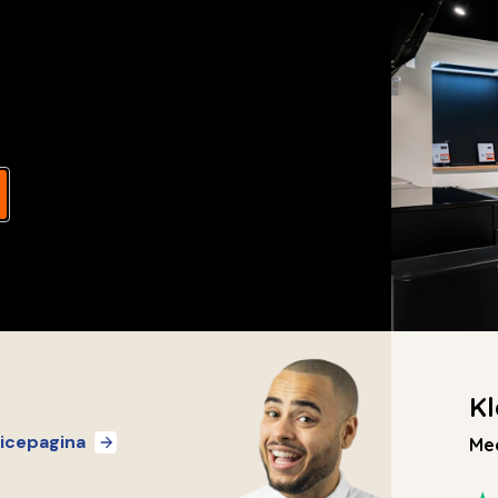
s
Kl
icepagina
Mee