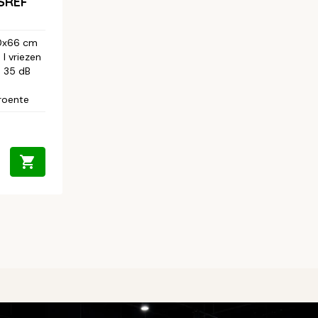
SREF
0x66 cm
 l vriezen
- 35 dB
roente