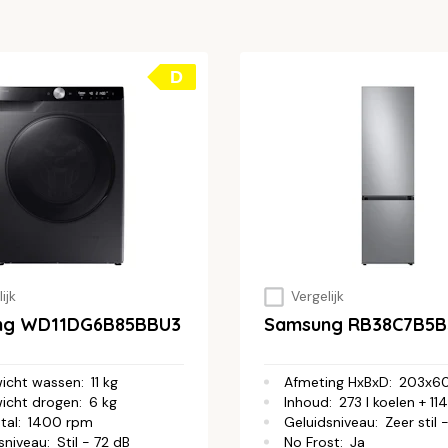
in op de website van Samsung.
ntvang je het bedrag (de cashback) uiterlijk binnen 16 weken
D
ijk
Vergelijk
ng WD11DG6B85BBU3
Samsung RB38C7B5B
wicht wassen
:
11 kg
Afmeting HxBxD
:
203x6
icht drogen
:
6 kg
Inhoud
:
273 l koelen + 114
tal
:
1400 rpm
Geluidsniveau
:
Zeer stil 
sniveau
:
Stil - 72 dB
No Frost
:
Ja