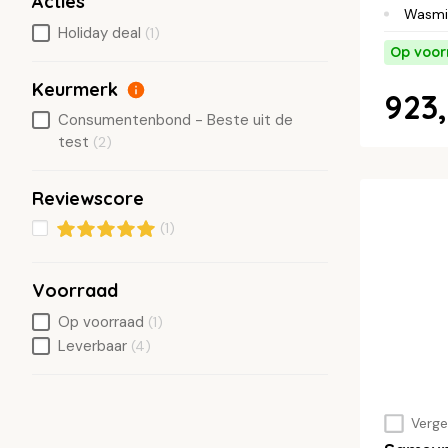
Acties
Wasmi
Holiday deal
(1)
Op voor
Keurmerk
923,
Consumentenbond - Beste uit de
test
(2)
Reviewscore
(1)
Voorraad
Op voorraad
(1)
Leverbaar
(4)
Vergel