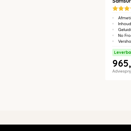
Samsun
Afmet
Inhou
Geluid
No Fro
Versh
Leverba
965,
Adviespri