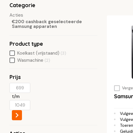
Vul
uiterlijk 2 oktober 2026
het
registratieformulier
Categorie
Als je aankoop voldoet aan de actievoorwaarden dan o
Acties
Hier
vind je alle actievoorwaarden.
€200 cashback geselecteerde
Samsung apparaten
Product type
Koelkast (vrijstaand)
(3)
Wasmachine
(2)
Prijs
Vergel
Samsu
t/m
Vulge
Vulgew
Toeren
Geluid