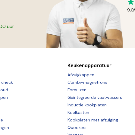
9,0
:00 uur
Keukenapparatuur
Afzuigkappen
e check
Combi-magnetrons
houd
Fornuizen
rpen
Geïntegreerde vaatwassers
Inductie kookplaten
Koelkasten
ie
Kookplaten met afzuiging
ingen
Quookers