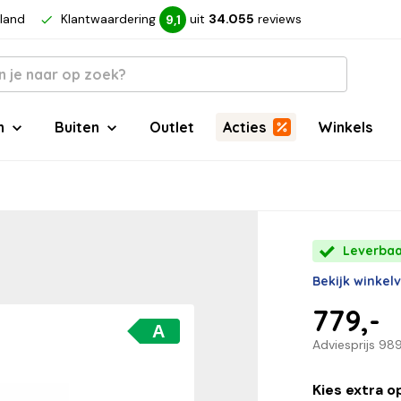
rland
Klantwaardering
uit
34.055
reviews
9,1
n
Buiten
Outlet
Acties
Winkels
Leverbaa
Bekijk winkel
779,-
A
Adviesprijs
989
Kies extra o