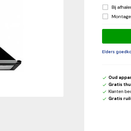
Bij afhal
Montage
Elders goedk
Oud appa
Gratis th
Klanten be
Gratis rui