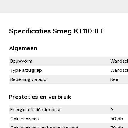
Specificaties Smeg KT110BLE
Algemeen
Bouwvorm
Wandsc
Type afzuigkap
Wandsch
Bediening via app
Nee
Prestaties en verbruik
Energie-efficiëntieklasse
A
Geluidsniveau
50 db
Geluidsniveau op hoogste stand
70 db