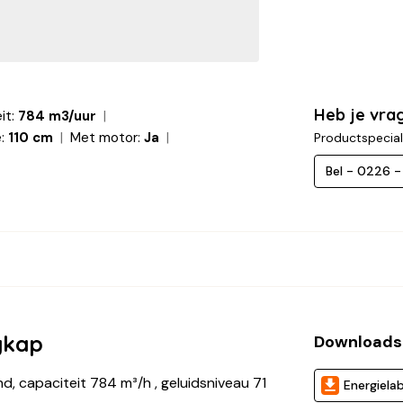
Heb je vra
it:
784 m3/uur
:
110 cm
Met motor:
Ja
Productspecial
Bel - 0226 
gkap
Downloads
, capaciteit 784 m³/h , geluidsniveau 71
Energielab