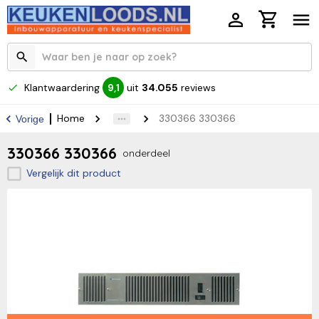
Klantwaardering
uit
34.055
reviews
9,1
Home
330366 330366
Vorige
330366 330366
onderdeel
Vergelijk dit product