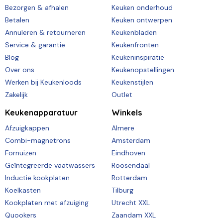
Bezorgen & afhalen
Keuken onderhoud
Betalen
Keuken ontwerpen
Annuleren & retourneren
Keukenbladen
Service & garantie
Keukenfronten
Blog
Keukeninspiratie
Over ons
Keukenopstellingen
Werken bij Keukenloods
Keukenstijlen
Zakelijk
Outlet
Keukenapparatuur
Winkels
Afzuigkappen
Almere
Combi-magnetrons
Amsterdam
Fornuizen
Eindhoven
Geïntegreerde vaatwassers
Roosendaal
Inductie kookplaten
Rotterdam
Koelkasten
Tilburg
Kookplaten met afzuiging
Utrecht XXL
Quookers
Zaandam XXL