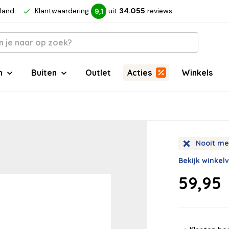
rland
Klantwaardering
uit
34.055
reviews
9,1
n
Buiten
Outlet
Acties
Winkels
Nooit me
Bekijk winkel
59,95