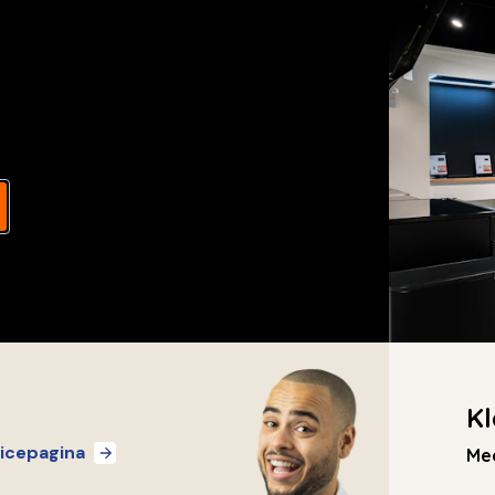
s
Kl
icepagina
Mee