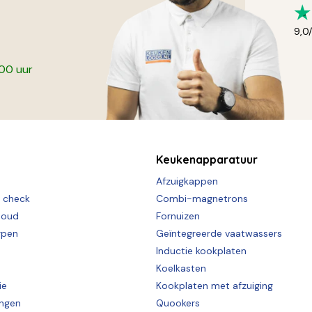
9,0
:00 uur
Keukenapparatuur
Afzuigkappen
e check
Combi-magnetrons
houd
Fornuizen
rpen
Geïntegreerde vaatwassers
Inductie kookplaten
Koelkasten
ie
Kookplaten met afzuiging
ingen
Quookers