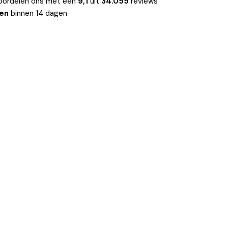
oordelen ons met een
9,1
uit
34.055
reviews
len
binnen 14 dagen