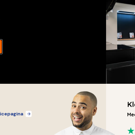
s
Kl
icepagina
Mee