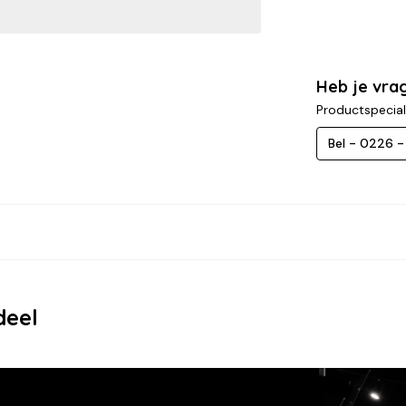
Heb je vra
Productspecial
Bel - 0226 
deel