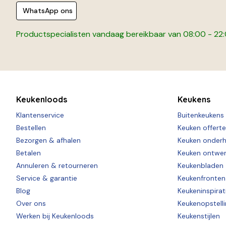
WhatsApp ons
Productspecialisten vandaag bereikbaar van 08:00 - 22
Keukenloods
Keukens
Klantenservice
Buitenkeukens
Bestellen
Keuken offert
Bezorgen & afhalen
Keuken onder
Betalen
Keuken ontwe
Annuleren & retourneren
Keukenbladen
Service & garantie
Keukenfronten
Blog
Keukeninspirat
Over ons
Keukenopstell
Werken bij Keukenloods
Keukenstijlen