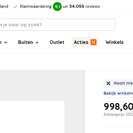
rland
Klantwaardering
uit
34.055
reviews
9,1
n
Buiten
Outlet
Acties
Winkels
Nooit me
Bekijk winkel
998,6
Adviesprijs
132