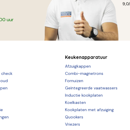
9,0
:00 uur
Keukenapparatuur
Afzuigkappen
e check
Combi-magnetrons
houd
Fornuizen
rpen
Geïntegreerde vaatwassers
Inductie kookplaten
Koelkasten
ie
Kookplaten met afzuiging
ingen
Quookers
Vriezers