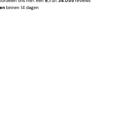
oordelen ons met een
9,1
uit
34.055
reviews
len
binnen 14 dagen