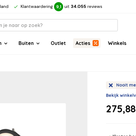
rland
Klantwaardering
uit
34.055
reviews
9,1
n
Buiten
Outlet
Acties
Winkels
Nooit me
Bekijk winkel
275,88