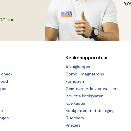
9,0
:00 uur
Keukenapparatuur
Afzuigkappen
e check
Combi-magnetrons
houd
Fornuizen
rpen
Geïntegreerde vaatwassers
Inductie kookplaten
Koelkasten
ie
Kookplaten met afzuiging
ingen
Quookers
Vriezers