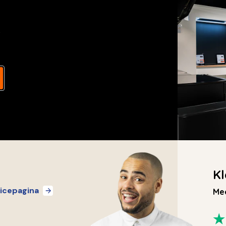
s
Kl
icepagina
Mee