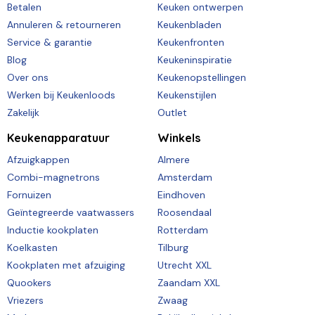
Betalen
Keuken ontwerpen
Annuleren & retourneren
Keukenbladen
Service & garantie
Keukenfronten
Blog
Keukeninspiratie
Over ons
Keukenopstellingen
Werken bij Keukenloods
Keukenstijlen
Zakelijk
Outlet
Keukenapparatuur
Winkels
Afzuigkappen
Almere
Combi-magnetrons
Amsterdam
Fornuizen
Eindhoven
Geïntegreerde vaatwassers
Roosendaal
Inductie kookplaten
Rotterdam
Koelkasten
Tilburg
Kookplaten met afzuiging
Utrecht XXL
Quookers
Zaandam XXL
Vriezers
Zwaag