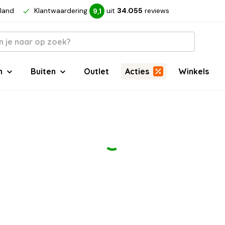
rland
Klantwaardering
uit
34.055
reviews
9,1
n
Buiten
Outlet
Acties
Winkels