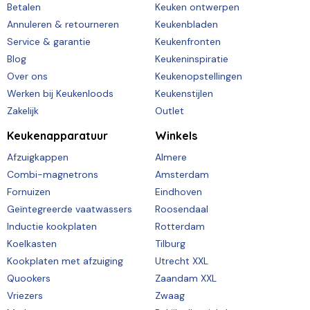
Betalen
Keuken ontwerpen
Annuleren & retourneren
Keukenbladen
Service & garantie
Keukenfronten
Blog
Keukeninspiratie
Over ons
Keukenopstellingen
Werken bij Keukenloods
Keukenstijlen
Zakelijk
Outlet
Keukenapparatuur
Winkels
Afzuigkappen
Almere
Combi-magnetrons
Amsterdam
Fornuizen
Eindhoven
Geïntegreerde vaatwassers
Roosendaal
Inductie kookplaten
Rotterdam
Koelkasten
Tilburg
Kookplaten met afzuiging
Utrecht XXL
Quookers
Zaandam XXL
Vriezers
Zwaag