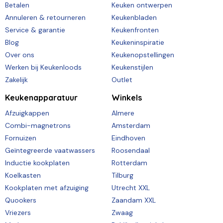
Betalen
Keuken ontwerpen
Annuleren & retourneren
Keukenbladen
Service & garantie
Keukenfronten
Blog
Keukeninspiratie
Over ons
Keukenopstellingen
Werken bij Keukenloods
Keukenstijlen
Zakelijk
Outlet
Keukenapparatuur
Winkels
Afzuigkappen
Almere
Combi-magnetrons
Amsterdam
Fornuizen
Eindhoven
Geïntegreerde vaatwassers
Roosendaal
Inductie kookplaten
Rotterdam
Koelkasten
Tilburg
Kookplaten met afzuiging
Utrecht XXL
Quookers
Zaandam XXL
Vriezers
Zwaag