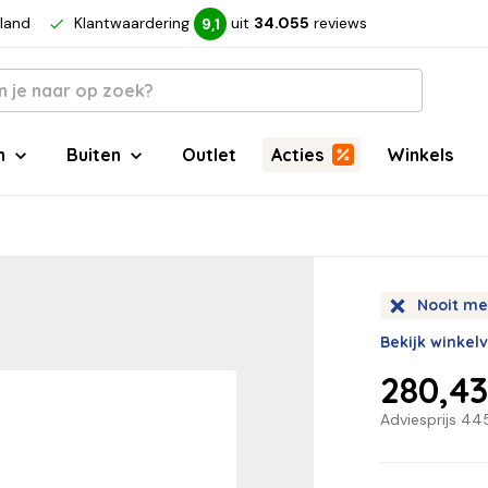
rland
Klantwaardering
uit
34.055
reviews
9,1
n
Buiten
Outlet
Acties
Winkels
Nooit me
Bekijk winkel
280,4
Adviesprijs
445