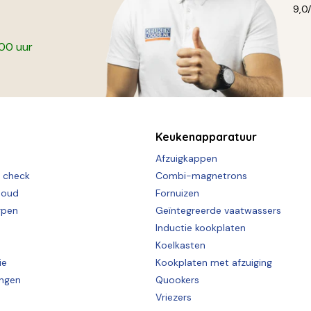
9,0
:00 uur
Keukenapparatuur
Afzuigkappen
e check
Combi-magnetrons
houd
Fornuizen
rpen
Geïntegreerde vaatwassers
Inductie kookplaten
Koelkasten
ie
Kookplaten met afzuiging
ingen
Quookers
Vriezers