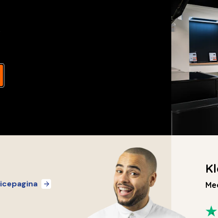
s
Kl
icepagina
Mee