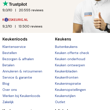
9,0/10
20.555 reviews
9,2/10
13.500 reviews
Keukenloods
Keukens
Klantenservice
Buitenkeukens
Bestellen
Keuken offerte check
Bezorgen & afhalen
Keuken onderhoud
Betalen
Keuken ontwerpen
Annuleren & retourneren
Keukenbladen
Service & garantie
Keukenfronten
Blog
Keukeninspiratie
Over ons
Keukenopstellingen
Werken bij Keukenloods
Keukenstijlen
Zakelijk
Outlet