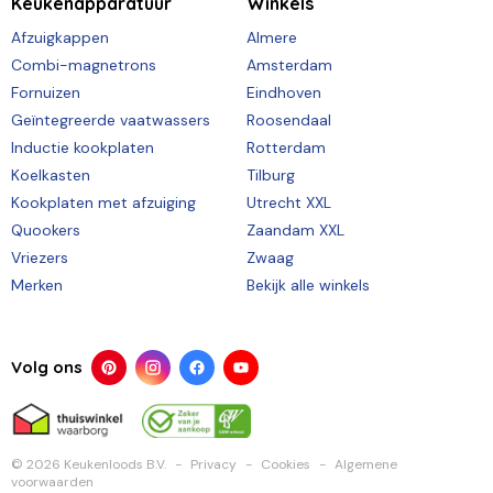
Keukenapparatuur
Winkels
Afzuigkappen
Almere
Combi-magnetrons
Amsterdam
Fornuizen
Eindhoven
Geïntegreerde vaatwassers
Roosendaal
Inductie kookplaten
Rotterdam
Koelkasten
Tilburg
Kookplaten met afzuiging
Utrecht XXL
Quookers
Zaandam XXL
Vriezers
Zwaag
Merken
Bekijk alle winkels
Volg ons
© 2026 Keukenloods B.V.
Privacy
Cookies
Algemene
voorwaarden