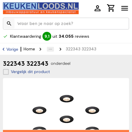
Klantwaardering
uit
34.055
reviews
9,1
Home
322343 322343
Vorige
322343 322343
onderdeel
Vergelijk dit product