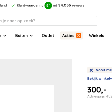
rland
Klantwaardering
uit
34.055
reviews
9,1
n
Buiten
Outlet
Acties
Winkels
Nooit me
Bekijk winkel
300,-
Adviesprijs
452