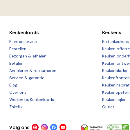
Keukenloods
Keukens
Klantenservice
Buitenkeukens
Bestellen
Keuken offert
Bezorgen & afhalen
Keuken onder
Betalen
Keuken ontwe
Annuleren & retourneren
Keukenbladen
Service & garantie
Keukenfronten
Blog
Keukeninspirat
Over ons
Keukenopstell
Werken bij Keukenloods
Keukenstijlen
Zakelijk
Outlet
Volg ons