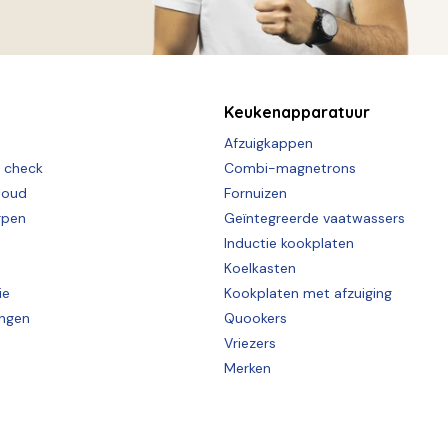
Keukenapparatuur
Afzuigkappen
e check
Combi-magnetrons
houd
Fornuizen
rpen
Geïntegreerde vaatwassers
Inductie kookplaten
Koelkasten
ie
Kookplaten met afzuiging
ingen
Quookers
Vriezers
Merken