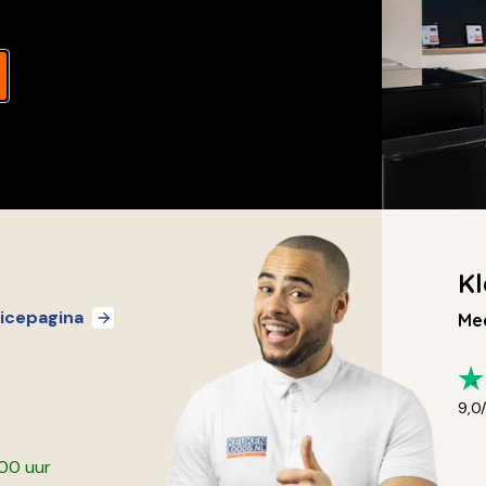
Kl
icepagina
Mee
9,0
:00 uur