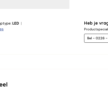
Heb je vra
ptype:
LED
ies
Productspecial
Bel - 0226 
eel