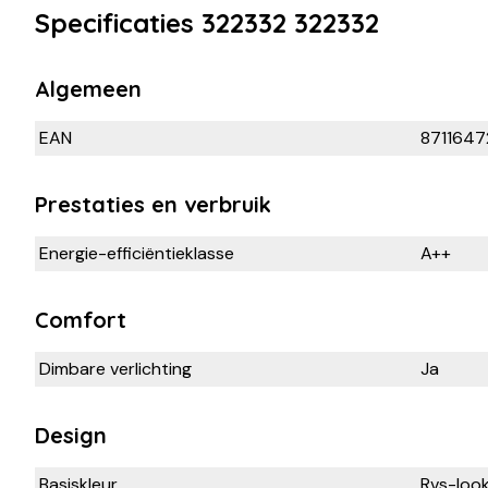
Specificaties 322332 322332
Algemeen
EAN
871164
Prestaties en verbruik
Energie-efficiëntieklasse
A++
Comfort
Dimbare verlichting
Ja
Design
Basiskleur
Rvs-loo