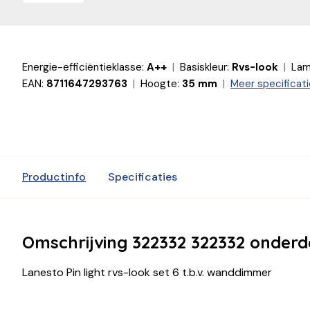
Energie-efficiëntieklasse:
A++
Basiskleur:
Rvs-look
Lam
EAN:
8711647293763
Hoogte:
35 mm
Meer specificat
Productinfo
Specificaties
Omschrijving 322332 322332 onderd
Lanesto Pin light rvs-look set 6 t.b.v. wanddimmer