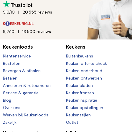
9,0/10
20.555 reviews
9,2/10
13.500 reviews
Keukenloods
Keukens
Klantenservice
Buitenkeukens
Bestellen
Keuken offerte check
Bezorgen & afhalen
Keuken onderhoud
Betalen
Keuken ontwerpen
Annuleren & retourneren
Keukenbladen
Service & garantie
Keukenfronten
Blog
Keukeninspiratie
Over ons
Keukenopstellingen
Werken bij Keukenloods
Keukenstijlen
Zakelijk
Outlet