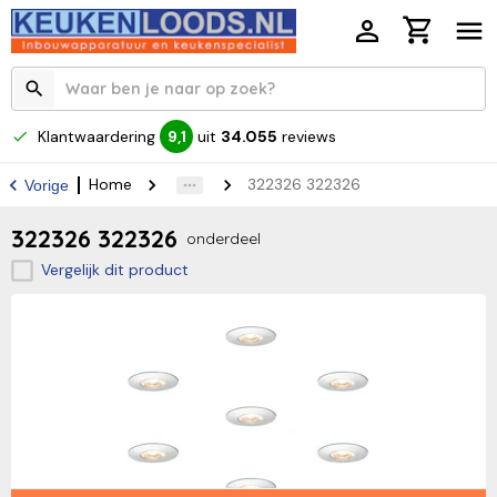
Klantwaardering
uit
34.055
reviews
9,1
Home
322326 322326
Vorige
322326 322326
onderdeel
Vergelijk dit product