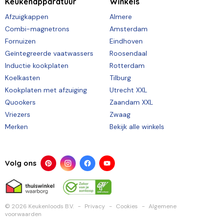
Keukenapparatuur
Winkels
Afzuigkappen
Almere
Combi-magnetrons
Amsterdam
Fornuizen
Eindhoven
Geïntegreerde vaatwassers
Roosendaal
Inductie kookplaten
Rotterdam
Koelkasten
Tilburg
Kookplaten met afzuiging
Utrecht XXL
Quookers
Zaandam XXL
Vriezers
Zwaag
Merken
Bekijk alle winkels
Volg ons
© 2026 Keukenloods B.V.
Privacy
Cookies
Algemene
voorwaarden