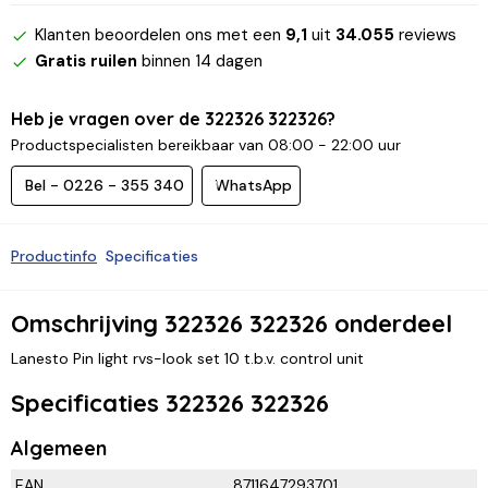
Klanten beoordelen ons met een
9,1
uit
34.055
reviews
Gratis ruilen
binnen 14 dagen
Heb je vragen over de 322326 322326?
Productspecialisten bereikbaar van 08:00 - 22:00 uur
Bel - 0226 - 355 340
WhatsApp
Productinfo
Specificaties
Omschrijving 322326 322326 onderdeel
Lanesto Pin light rvs-look set 10 t.b.v. control unit
Specificaties 322326 322326
Algemeen
EAN
8711647293701