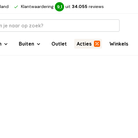
rland
Klantwaardering
uit
34.055
reviews
9,1
n
Buiten
Outlet
Acties
Winkels