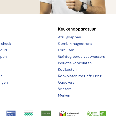
Keukenapparatuur
Afzuigkappen
e check
Combi-magnetrons
houd
Fornuizen
rpen
Geïntegreerde vaatwassers
Inductie kookplaten
Koelkasten
ie
Kookplaten met afzuiging
ingen
Quookers
Vriezers
Merken