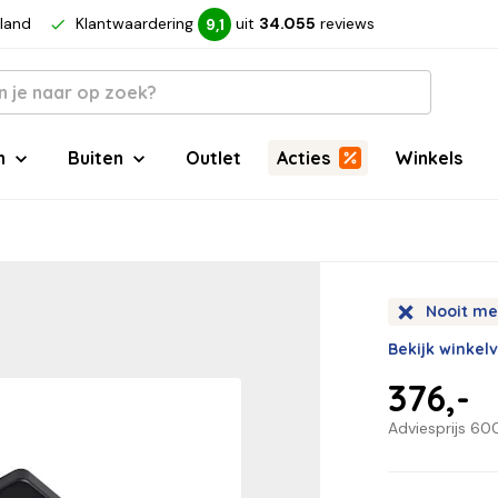
rland
Klantwaardering
uit
34.055
reviews
9,1
n
Buiten
Outlet
Acties
Winkels
Nooit me
Bekijk winkel
376,-
Adviesprijs
600