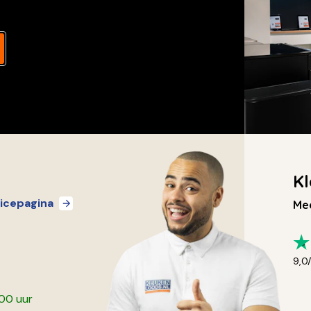
Kl
icepagina
Mee
9,0
:00 uur