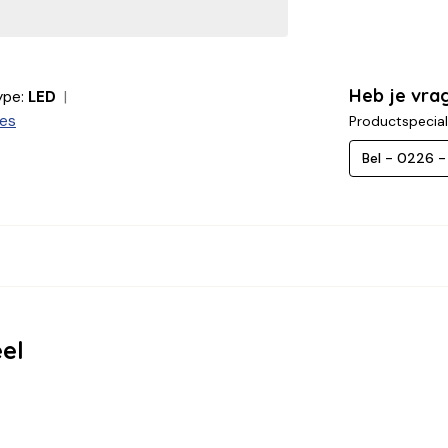
Heb je vra
pe:
LED
ies
Productspecial
Bel - 0226 
el