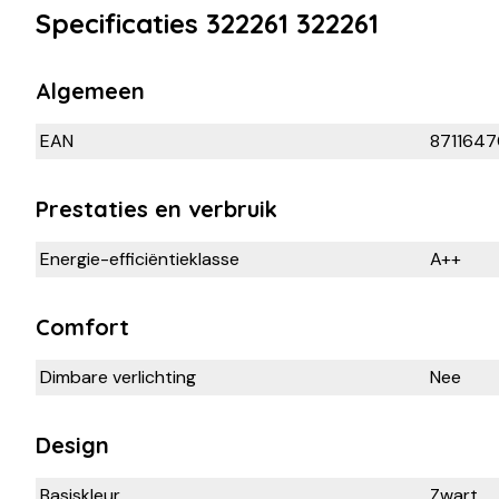
Specificaties 322261 322261
Algemeen
EAN
871164
Prestaties en verbruik
Energie-efficiëntieklasse
A++
Comfort
Dimbare verlichting
Nee
Design
Basiskleur
Zwart