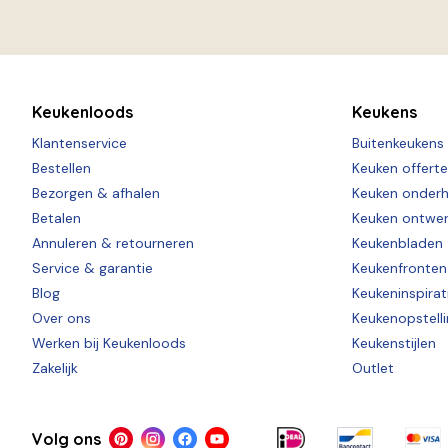
Keukenloods
Keukens
Klantenservice
Buitenkeukens
Bestellen
Keuken offert
Bezorgen & afhalen
Keuken onder
Betalen
Keuken ontwe
Annuleren & retourneren
Keukenbladen
Service & garantie
Keukenfronten
Blog
Keukeninspirat
Over ons
Keukenopstell
Werken bij Keukenloods
Keukenstijlen
Zakelijk
Outlet
Volg ons