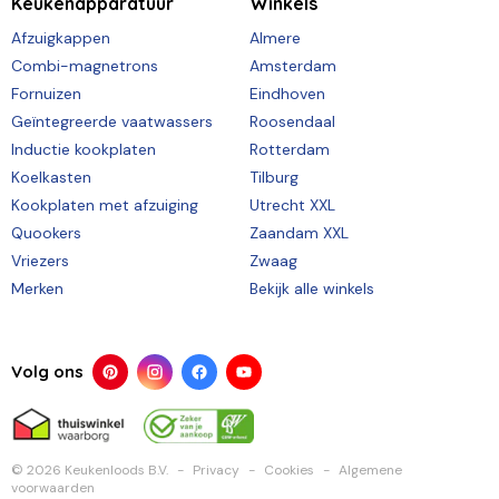
Keukenapparatuur
Winkels
Afzuigkappen
Almere
Combi-magnetrons
Amsterdam
Fornuizen
Eindhoven
Geïntegreerde vaatwassers
Roosendaal
Inductie kookplaten
Rotterdam
Koelkasten
Tilburg
Kookplaten met afzuiging
Utrecht XXL
Quookers
Zaandam XXL
Vriezers
Zwaag
Merken
Bekijk alle winkels
Volg ons
© 2026 Keukenloods B.V.
Privacy
Cookies
Algemene
voorwaarden