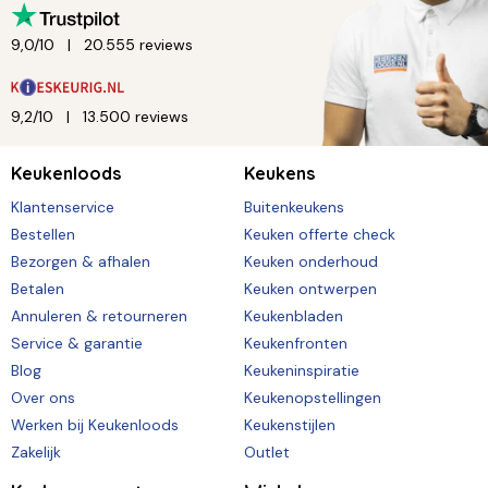
9,0/10
20.555 reviews
9,2/10
13.500 reviews
Keukenloods
Keukens
Klantenservice
Buitenkeukens
Bestellen
Keuken offerte check
Bezorgen & afhalen
Keuken onderhoud
Betalen
Keuken ontwerpen
Annuleren & retourneren
Keukenbladen
Service & garantie
Keukenfronten
Blog
Keukeninspiratie
Over ons
Keukenopstellingen
Werken bij Keukenloods
Keukenstijlen
Zakelijk
Outlet