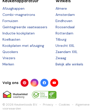
Keukenapparatuur
Winkels
Afzuigkappen
Almere
Combi-magnetrons
Amsterdam
Fornuizen
Eindhoven
Geïntegreerde vaatwassers
Roosendaal
Inductie kookplaten
Rotterdam
Koelkasten
Tilburg
Kookplaten met afzuiging
Utrecht XXL
Quookers
Zaandam XXL
Vriezers
Zwaag
Merken
Bekijk alle winkels
Volg ons
© 2026 Keukenloods B.V.
Privacy
Cookies
Algemene
voorwaarden