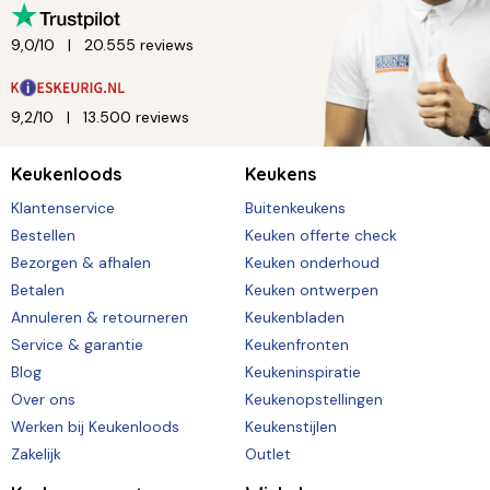
9,0/10
20.555 reviews
9,2/10
13.500 reviews
Keukenloods
Keukens
Klantenservice
Buitenkeukens
Bestellen
Keuken offerte check
Bezorgen & afhalen
Keuken onderhoud
Betalen
Keuken ontwerpen
Annuleren & retourneren
Keukenbladen
Service & garantie
Keukenfronten
Blog
Keukeninspiratie
Over ons
Keukenopstellingen
Werken bij Keukenloods
Keukenstijlen
Zakelijk
Outlet