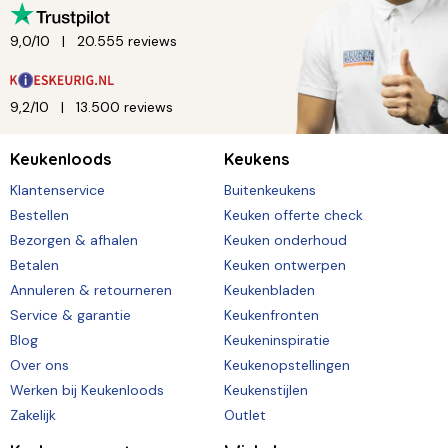
9,0/10
20.555 reviews
9,2/10
13.500 reviews
Keukenloods
Keukens
Klantenservice
Buitenkeukens
Bestellen
Keuken offerte check
Bezorgen & afhalen
Keuken onderhoud
Betalen
Keuken ontwerpen
Annuleren & retourneren
Keukenbladen
Service & garantie
Keukenfronten
Blog
Keukeninspiratie
Over ons
Keukenopstellingen
Werken bij Keukenloods
Keukenstijlen
Zakelijk
Outlet