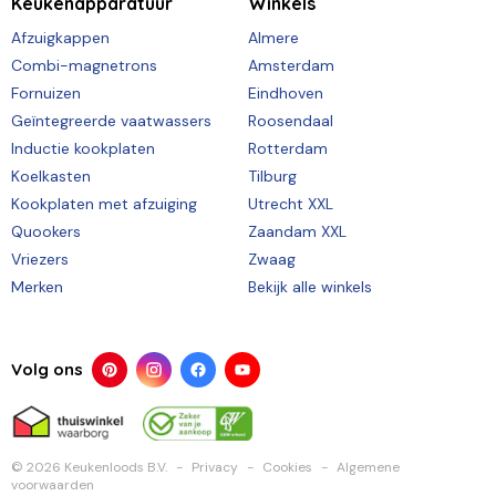
Keukenapparatuur
Winkels
Afzuigkappen
Almere
Combi-magnetrons
Amsterdam
Fornuizen
Eindhoven
Geïntegreerde vaatwassers
Roosendaal
Inductie kookplaten
Rotterdam
Koelkasten
Tilburg
Kookplaten met afzuiging
Utrecht XXL
Quookers
Zaandam XXL
Vriezers
Zwaag
Merken
Bekijk alle winkels
Volg ons
© 2026 Keukenloods B.V.
Privacy
Cookies
Algemene
voorwaarden