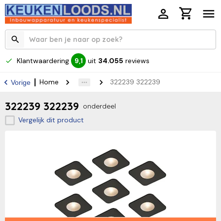
Klantwaardering
uit
34.055
reviews
9,1
Home
322239 322239
Vorige
322239 322239
onderdeel
Vergelijk dit product