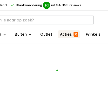
rland
Klantwaardering
uit
34.055
reviews
9,1
n
Buiten
Outlet
Acties
Winkels