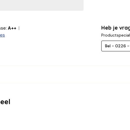
Heb je vra
sse:
A++
ies
Productspecial
Bel - 0226 
eel