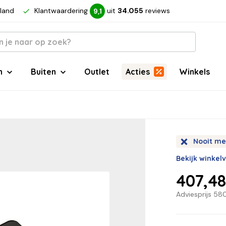
rland
Klantwaardering
uit
34.055
reviews
9,1
n
Buiten
Outlet
Acties
Winkels
Nooit me
Bekijk winkel
407,4
Adviesprijs
580