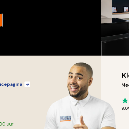
Kl
icepagina
Mee
9,0
:00 uur