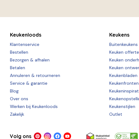
Keukenloods
Keukens
Klantenservice
Buitenkeukens
Bestellen
Keuken offert
Bezorgen & afhalen
Keuken onder
Betalen
Keuken ontwe
Annuleren & retourneren
Keukenbladen
Service & garantie
Keukenfronten
Blog
Keukeninspirat
Over ons
Keukenopstell
Werken bij Keukenloods
Keukenstijlen
Zakelijk
Outlet
Volg ons