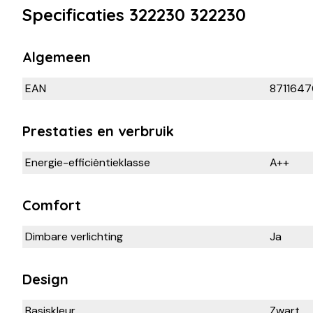
Specificaties 322230 322230
Algemeen
EAN
871164
Prestaties en verbruik
Energie-efficiëntieklasse
A++
Comfort
Dimbare verlichting
Ja
Design
Basiskleur
Zwart