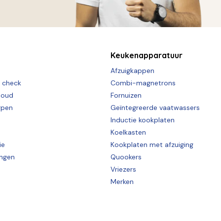
Keukenapparatuur
Afzuigkappen
e check
Combi-magnetrons
houd
Fornuizen
rpen
Geïntegreerde vaatwassers
Inductie kookplaten
Koelkasten
ie
Kookplaten met afzuiging
ingen
Quookers
Vriezers
Merken