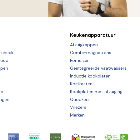
Keukenapparatuur
Afzuigkappen
e check
Combi-magnetrons
houd
Fornuizen
rpen
Geïntegreerde vaatwassers
Inductie kookplaten
Koelkasten
ie
Kookplaten met afzuiging
ingen
Quookers
Vriezers
Merken