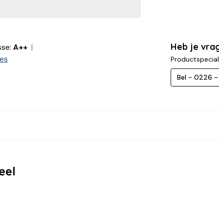
Heb je vra
sse:
A++
ies
Productspecial
Bel - 0226 
eel