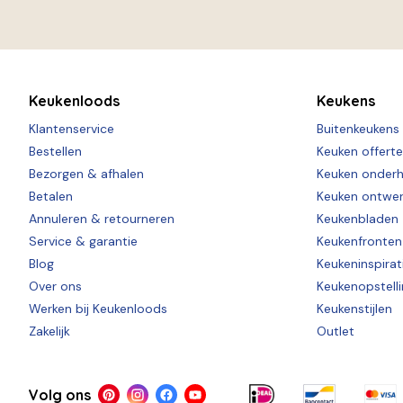
Keukenloods
Keukens
Klantenservice
Buitenkeukens
Bestellen
Keuken offert
Bezorgen & afhalen
Keuken onder
Betalen
Keuken ontwe
Annuleren & retourneren
Keukenbladen
Service & garantie
Keukenfronten
Blog
Keukeninspirat
Over ons
Keukenopstell
Werken bij Keukenloods
Keukenstijlen
Zakelijk
Outlet
Volg ons