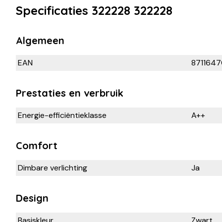
Specificaties 322228 322228
Algemeen
EAN
871164
Prestaties en verbruik
Energie-efficiëntieklasse
A++
Comfort
Dimbare verlichting
Ja
Design
Basiskleur
Zwart