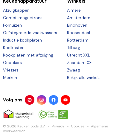
Keukenapparatuur
Winkels
Afzuigkappen
Almere
Combi-magnetrons
Amsterdam
Fornuizen
Eindhoven
Geïntegreerde vaatwassers
Roosendaal
Inductie kookplaten
Rotterdam
Koelkasten
Tilburg
Kookplaten met afzuiging
Utrecht XXL
Quookers
Zaandam XXL
Vriezers
Zwaag
Merken
Bekijk alle winkels
Volg ons
© 2026 Keukenloods B.V.
Privacy
Cookies
Algemene
voorwaarden