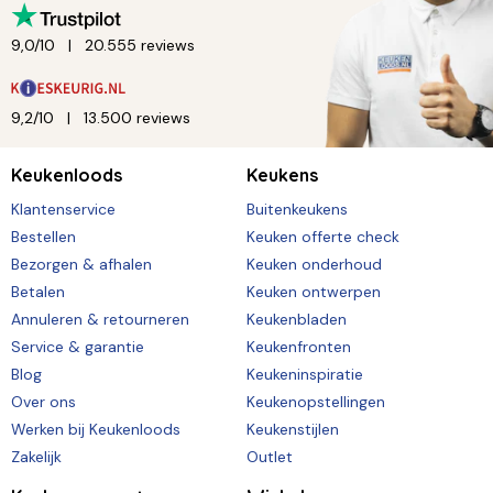
9,0/10
20.555 reviews
9,2/10
13.500 reviews
Keukenloods
Keukens
Klantenservice
Buitenkeukens
Bestellen
Keuken offerte check
Bezorgen & afhalen
Keuken onderhoud
Betalen
Keuken ontwerpen
Annuleren & retourneren
Keukenbladen
Service & garantie
Keukenfronten
Blog
Keukeninspiratie
Over ons
Keukenopstellingen
Werken bij Keukenloods
Keukenstijlen
Zakelijk
Outlet