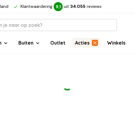
rland
Klantwaardering
uit
34.055
reviews
9,1
n
Buiten
Outlet
Acties
Winkels