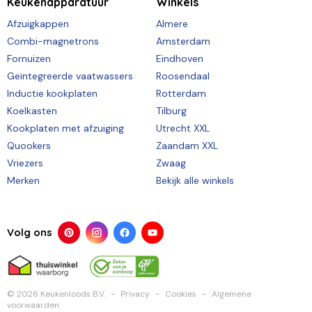
Keukenapparatuur
Winkels
Afzuigkappen
Almere
Combi-magnetrons
Amsterdam
Fornuizen
Eindhoven
Geïntegreerde vaatwassers
Roosendaal
Inductie kookplaten
Rotterdam
Koelkasten
Tilburg
Kookplaten met afzuiging
Utrecht XXL
Quookers
Zaandam XXL
Vriezers
Zwaag
Merken
Bekijk alle winkels
Volg ons
© 2026 Keukenloods B.V.
Privacy
Cookies
Algemene
voorwaarden