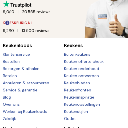
9,0/10
20.555 reviews
9,2/10
13.500 reviews
Keukenloods
Keukens
Klantenservice
Buitenkeukens
Bestellen
Keuken offerte check
Bezorgen & afhalen
Keuken onderhoud
Betalen
Keuken ontwerpen
Annuleren & retourneren
Keukenbladen
Service & garantie
Keukenfronten
Blog
Keukeninspiratie
Over ons
Keukenopstellingen
Werken bij Keukenloods
Keukenstijlen
Zakelijk
Outlet