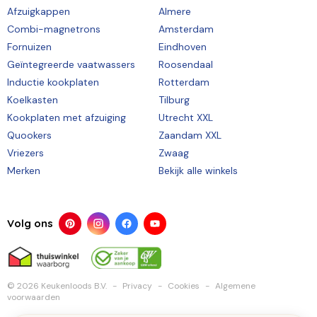
Afzuigkappen
Almere
Combi-magnetrons
Amsterdam
Fornuizen
Eindhoven
Geïntegreerde vaatwassers
Roosendaal
Inductie kookplaten
Rotterdam
Koelkasten
Tilburg
Kookplaten met afzuiging
Utrecht XXL
Quookers
Zaandam XXL
Vriezers
Zwaag
Merken
Bekijk alle winkels
Volg ons
© 2026 Keukenloods B.V.
Privacy
Cookies
Algemene
voorwaarden