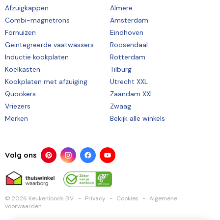
Afzuigkappen
Almere
Combi-magnetrons
Amsterdam
Fornuizen
Eindhoven
Geïntegreerde vaatwassers
Roosendaal
Inductie kookplaten
Rotterdam
Koelkasten
Tilburg
Kookplaten met afzuiging
Utrecht XXL
Quookers
Zaandam XXL
Vriezers
Zwaag
Merken
Bekijk alle winkels
Volg ons
© 2026 Keukenloods B.V.
Privacy
Cookies
Algemene
voorwaarden