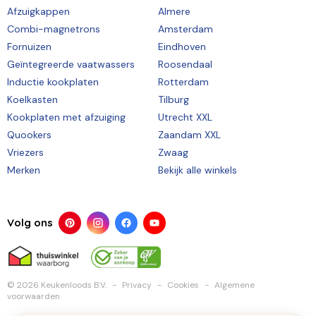
Afzuigkappen
Almere
Combi-magnetrons
Amsterdam
Fornuizen
Eindhoven
Geïntegreerde vaatwassers
Roosendaal
Inductie kookplaten
Rotterdam
Koelkasten
Tilburg
Kookplaten met afzuiging
Utrecht XXL
Quookers
Zaandam XXL
Vriezers
Zwaag
Merken
Bekijk alle winkels
Volg ons
© 2026 Keukenloods B.V.
Privacy
Cookies
Algemene
voorwaarden